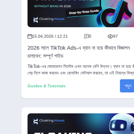
15.04.2026 / 12:21
0
97
2026 সালে TikTok Ads-এ ব্যান না হয়ে কীভাবে বিজ্ঞাপন
চালাবেন: সম্পূর্ণ গাইড
TikTok-এর মোডারেশন সিস্টেম এখন অনেক বেশি উন্নত। ব্যান না হয়ে ক
গ্রে নিশে কাজ করবেন এবং ক্লোকিং সেটআপ করবেন, তা এই নিবন্ধে বিস্ত
জানুন।
পড়ুন
Guides & Tutorials