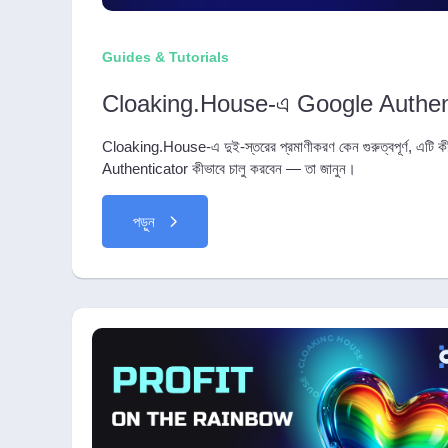
Guides & Tutorials
Cloaking.House-এ Google Authenti
Cloaking.House-এ দুই-স্তরের প্রমাণীকরণ কেন গুরুত্বপূর্ণ, এটি কীভ
Authenticator কীভাবে চালু করবেন — তা জানুন।
পড়ুন