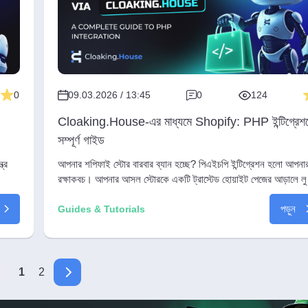
0
09.03.2026 / 13:45
0
124
Cloaking.House-এর মাধ্যমে Shopify: PHP ইন্টিগ্রেশ
সম্পূর্ণ গাইড
ত্র
আপনার শপিফাই স্টোর বারবার ব্যান হচ্ছে? পিএইচপি ইন্টিগ্রেশন হলো আপনা
রক্ষাকবচ। আপনার আসল স্টোরকে একটি ট্রাস্টেড হোয়াইট পেজের আড়ালে লু
এবং নিশ্চিন্তে ক্যাম্পেইন স্কেল করুন।
পড়ুন
Guides & Tutorials
1
2