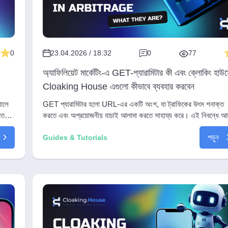
0
23.04.2026 / 18:32
0
77
অ্যাফিলিয়েট মার্কেটিং-এ GET-প্যারামিটার কী এবং ক্লোকিং হাউ
Cloaking House এগুলো কীভাবে ব্যবহার করবেন
ালে
GET প্যারামিটার হলো URL-এর একটি অংশ, যা ট্রাফিকের উৎস শনাক্ত
িত
করতে এবং অপ্রয়োজনীয় যাচাই আলাদা করতে সাহায্য করে। এই নিবন্ধে আ
ব্যাখ্যা করেছি, Cloaking House-এ GET Parameters ফিল্টার কীভ
পড়ুন
কাজ করে, অ্যাফিলিয়েট মার্কেটিংয়ে এটি কেন দরকার, এবং কীভাবে এর সাহায্
Guides & Tutorials
আসল ব্যবহারকারীদের Offer Page-এ ও বটদের White Page-এ পাঠান
যায়।