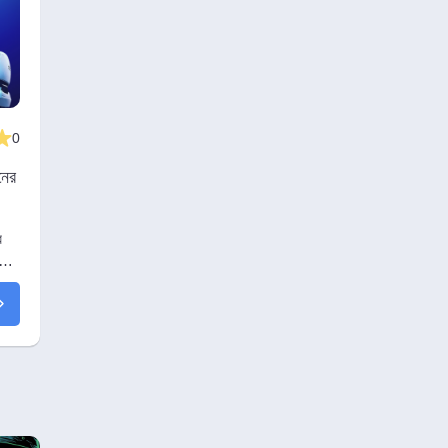
0
নের
র
কান