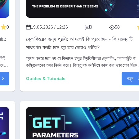
0
19.05.2026 / 12:26
0
58
লোতে
ক্লোকিংয়ের জন্য প্রক্সি: আসলেই কি প্রয়োজন নাকি সমস্যাটি
সাধারণত যতটা মনে হয় তার চেয়েও গভীর?
বিটি
প্রথম নজরে মনে হয় যে বিজ্ঞাপন চালুর স্থিতিশীলতা ক্লোকিং, অ্যাকাউন্ট বা
েবেন
কম্বিনেশনের ওপর নির্ভর করে। কিন্তু বড় ভলিউমে কাজ করা দলগুলোর দিকে
تাকালে অন্য কিছু লক্ষ্য করা যায়: প্রথম ফলাফল আসার আগেই বেশিরভাগ
পড়ুন
সমস্যা দেখা দেয়।
Guides & Tutorials