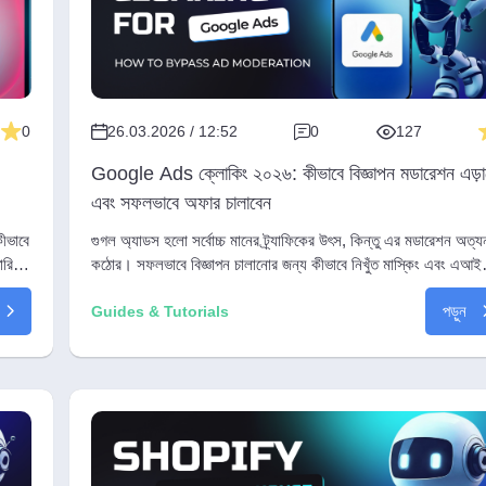
0
26.03.2026 / 12:52
0
127
Google Ads ক্লোকিং ২০২৬: কীভাবে বিজ্ঞাপন মডারেশন এড়া
এবং সফলভাবে অফার চালাবেন
ীভাবে
গুগল অ্যাডস হলো সর্বোচ্চ মানের ট্র্যাফিকের উৎস, কিন্তু এর মডারেশন অত্য
ারিত
কঠোর। সফলভাবে বিজ্ঞাপন চালানোর জন্য কীভাবে নিখুঁত মাস্কিং এবং এআই
হোয়াইট পেজ তৈরি করবেন তা এই নিবন্ধে বিস্তারিত আলোচনা করা হয়েছে।
পড়ুন
Guides & Tutorials