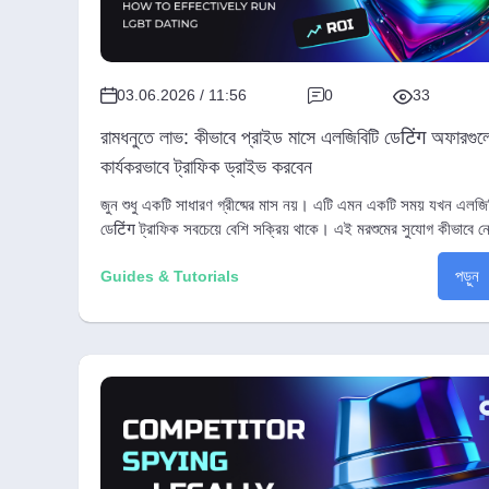
03.06.2026 / 11:56
0
33
রামধনুতে লাভ: কীভাবে প্রাইড মাসে এলজিবিটি ডেटिंग অফারগু
কার্যকরভাবে ট্রাফিক ড্রাইভ করবেন
জুন শুধু একটি সাধারণ গ্রীষ্মের মাস নয়। এটি এমন একটি সময় যখন এলজি
ডেटिंग ট্রাফিক সবচেয়ে বেশি সক্রিয় থাকে। এই মরশুমের সুযোগ কীভাবে ন
তা বিস্তারিত জানুন।
পড়ুন
Guides & Tutorials