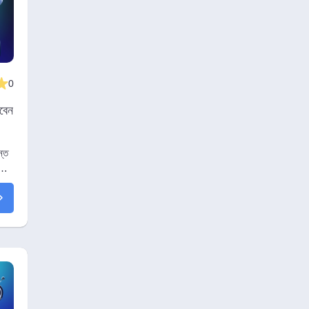
0
বেন
ন্ত