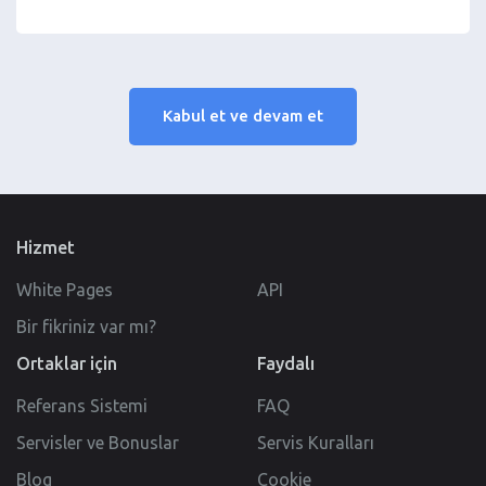
Kabul et ve devam et
Hizmet
White Pages
API
Bir fikriniz var mı?
Ortaklar için
Faydalı
Referans Sistemi
FAQ
Servisler ve Bonuslar
Servis Kuralları
Blog
Cookie