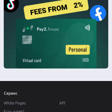
Сервис
White Pages
API
Есть идея?