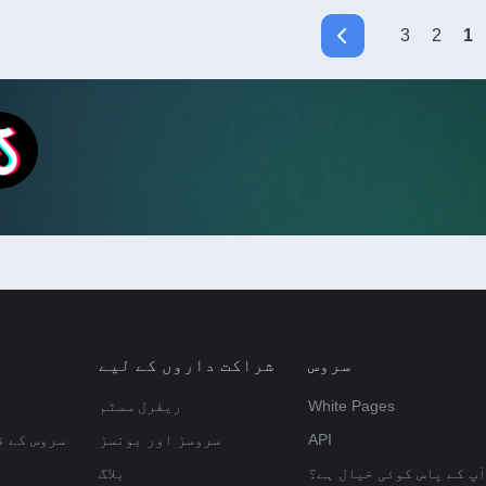
3
2
1
سروس
شراکت داروں کے لیے
White Pages
ریفرل سسٹم
API
سروسز اور بونسز
سروس کے ق
آپ کے پاس کوئی خیال ہے؟
بلاگ