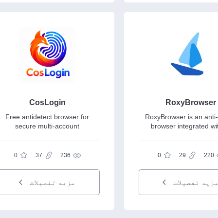
CosLogin
RoxyBrowser
Free antidetect browser for
RoxyBrowser is an anti-
secure multi-account
browser integrated wi
management...
Agents...
0
37
236
0
29
220
زید تفصیلات
مزید تفصیلات