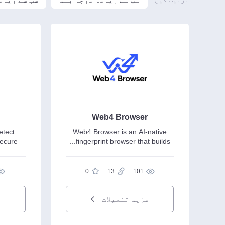
Web4 Browser
etect
Web4 Browser is an AI-native
secure
fingerprint browser that builds...
0
13
101
مزید تفصیلات
م