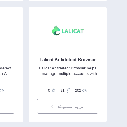
Lalicat Antidetect Browser
detect
Lalicat Antidetect Browser helps
th AI
manage multiple accounts with...
0
21
202
مزید تفصیلات
م