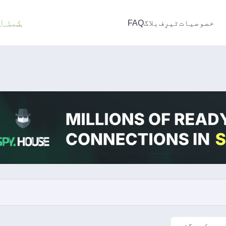
خصوصیات
ٹیرِف
بلاگ
FAQ
کیا آ
ہ دیکھی گئی