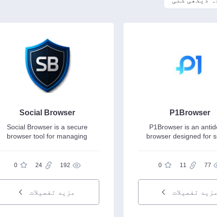
Social Browser
P1Browser
Social Browser is a secure
P1Browser is an antid
browser tool for managing
browser designed for 
multiple...
multi-account...
0
24
192
0
11
77
زید تفصیلات
مزید تفصیلات