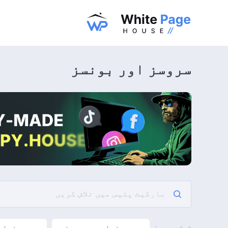
سروسز اور بونسز
سب سے زیادہ درجہ بند
سب سے زیاد
ترتیب دیں: