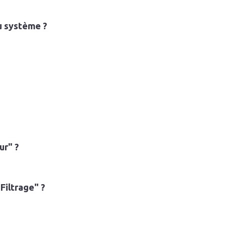
u système ?
ur" ?
 Filtrage" ?