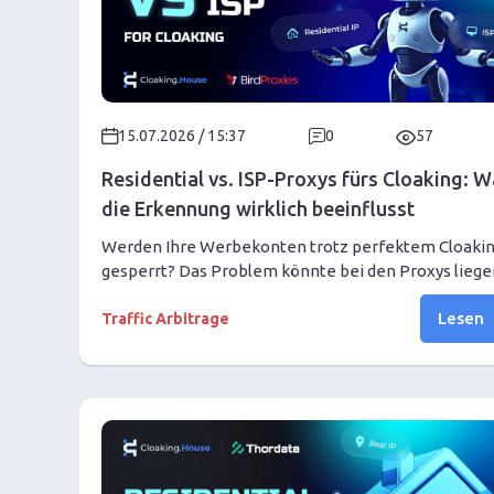
15.07.2026 / 15:37
0
57
Residential vs. ISP-Proxys fürs Cloaking: 
die Erkennung wirklich beeinflusst
Werden Ihre Werbekonten trotz perfektem Cloaki
gesperrt? Das Problem könnte bei den Proxys liege
Wir erklären, wie Anti-Fraud-Systeme IPs bewerten
Lesen
warum eine saubere ASN und Sitzungsstabilität wich
Traffic Arbitrage
sind und wie Sie zuverlässige ISP-Proxys zum Schutz
Sperren auswählen.