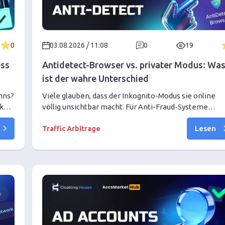
0
03.08.2026 / 11:08
0
19
ess
Antidetect-Browser vs. privater Modus: Wa
ist der wahre Unterschied
nns?
Viele glauben, dass der Inkognito-Modus sie online
rke
völlig unsichtbar macht. Für Anti-Fraud-Systeme
en.
bleiben Sie jedoch genauso sichtbar. In diesem Artike
Lesen
untersuchen wir die technischen Unterschiede
Traffic Arbitrage
zwischen einem Antidetect-Browser und dem privat
Modus.