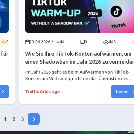
0
23.06.2026 / 14:44
0
448
 für
Wie Sie Ihre TikTok-Konten aufwärmen, um
einen Shadowban im Jahr 2026 zu vermeide
Im Jahr 2026 geht es beim Aufwärmen von TikTok-
Konten um Vertrauen, nicht um das Überlisten des
nd
Algorithmus. Dieser Leitfaden zeigt Ihnen, wie Sie
Lesen
so
Kontesperren vermeiden und GeeLark zur
Traffic Arbitrage
Automatisierung nutzen können.
1
2
3