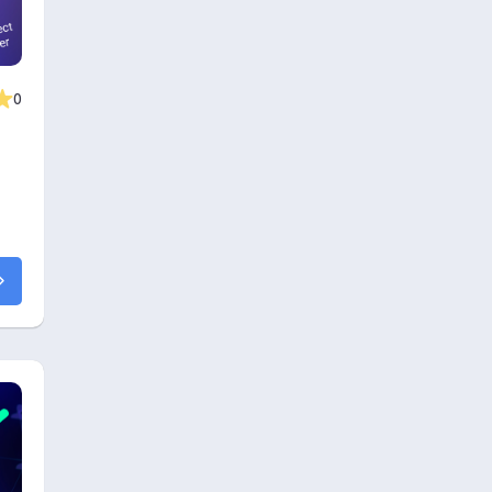
0
s
l
en