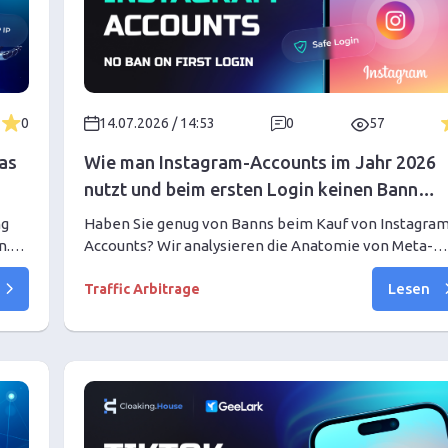
0
14.07.2026 / 14:53
0
57
Was
Wie man Instagram-Accounts im Jahr 2026
nutzt und beim ersten Login keinen Bann
kassiert
ng
Haben Sie genug von Banns beim Kauf von Instagra
n.
Accounts? Wir analysieren die Anatomie von Meta-
,
Sperren und bieten ein funktionierendes Setup: Wie
Lesen
tig
man ein Profil auswählt (PVA, Aged), Antidetect, Prox
Traffic Arbitrage
 vor
und Cookies einrichtet. Leitfaden für den Start und da
sichere Warm-up von Profilen für Arbitrage-Markete