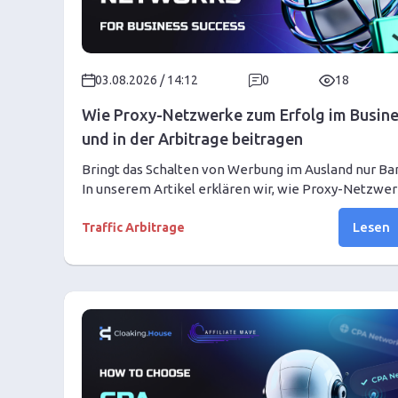
03.08.2026 / 14:12
0
18
Wie Proxy-Netzwerke zum Erfolg im Busin
und in der Arbitrage beitragen
Bringt das Schalten von Werbung im Ausland nur Ba
In unserem Artikel erklären wir, wie Proxy-Netzwe
Business und Traffic-Arbitrage vor Geoblocking rett
Lesen
Erfahren Sie, wie Sie einen Proxy auswählen und die
Traffic Arbitrage
Kombination von 1024Proxy mit Cloaking.House für
einen hohen ROI nutzen!