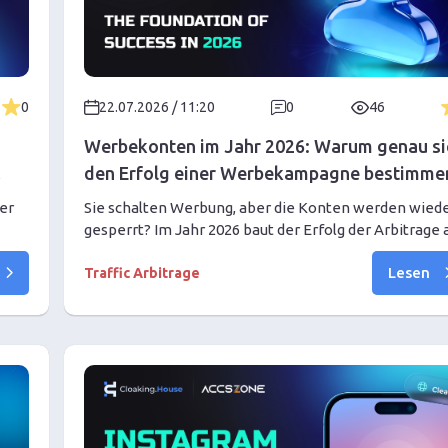
0
22.07.2026 / 11:20
0
46
Werbekonten im Jahr 2026: Warum genau si
den Erfolg einer Werbekampagne bestimme
er
Sie schalten Werbung, aber die Konten werden wied
gesperrt? Im Jahr 2026 baut der Erfolg der Arbitrage 
einer starken Infrastruktur auf. Erfahren Sie, warum d
Lesen
t
Qualität des Werbekontos wichtiger ist als das Creati
Traffic Arbitrage
wie man das perfekte Setup zusammenstellt und
Sperrungen bei der Skalierung vergisst.