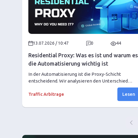
13.07.2026 / 10:47
0
44
Residential Proxy: Was es ist und warum es
die Automatisierung wichtig ist
In der Automatisierung ist die Proxy-Schicht
entscheidend. Wir analysieren den Unterschied
zwischen Residential Proxy und Datacenter Proxy u
Lesen
erklären, warum sie für Automatisierungsaufgaben 
Traffic Arbitrage
wichtig sind