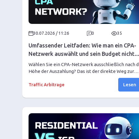
30.07.2026 / 11:26
0
35
Umfassender Leitfaden: Wie man ein CPA-
Netzwerk auswählt und sein Budget nicht
gleich zu Beginn verschwendet
Wählen Sie ein CPA-Netzwerk ausschließlich nach d
Höhe der Auszahlung? Das ist der direkte Weg zur
Budgetverschwendung! Lesen Sie unseren
Lesen
umfassenden Leitfaden: Wie man die Zuverlässigkei
Traffic Arbitrage
eines Partnerprogramms umfassend prüft, hartes
"Shaving" vermeidet, die tatsächlichen Hold-
Bedingungen bewertet und einen stabilen Gewinn
erzielt.