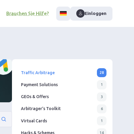
Brauchen Sie Hilfe?
Einloggen
Traffic Arbitrage
28
Payment Solutions
1
GEOs & Offers
3
Arbitrager's Toolkit
6
Virtual Cards
1
Hacks & Schemes
14