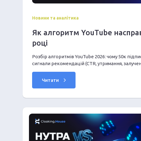
Новини та аналітика
Як алгоритм YouTube наспра
році
Розбір алгоритмів YouTube 2026: чому 50к під
сигнали рекомендацій (CTR, утримання, залучені
які намертво ріжуть охоплення.
Читати