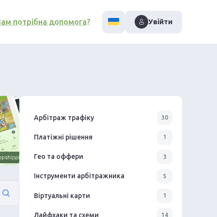
Вам потрібна допомога?
Увійти
Арбітраж трафіку
30
Платіжні рішення
1
Гео та оффери
3
Інструменти арбітражника
5
Віртуальні карти
1
Лайфхаки та схеми
14