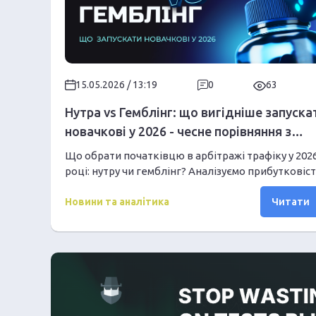
15.05.2026 / 13:19
0
63
Нутра vs Гемблінг: що вигідніше запуска
новачкові у 2026 - чесне порівняння з
цифрами
Що обрати початківцю в арбітражі трафіку у 202
році: нутру чи гемблінг? Аналізуємо прибутковіст
пороги входу та ризики кожної вертикалі без
Читати
прикрас
Новини та аналітика