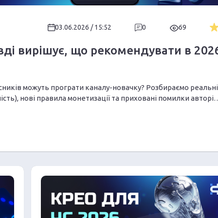
03.06.2026 / 15:52
0
69
вді вирішує, що рекомендувати в 202
писників можуть програти каналу-новачку? Розбираємо реальні
сть), нові правила монетизації та приховані помилки авторів