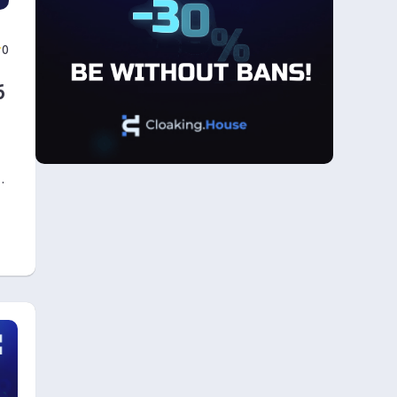
0
6
,