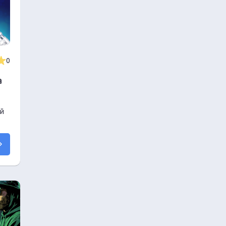
0
а
й