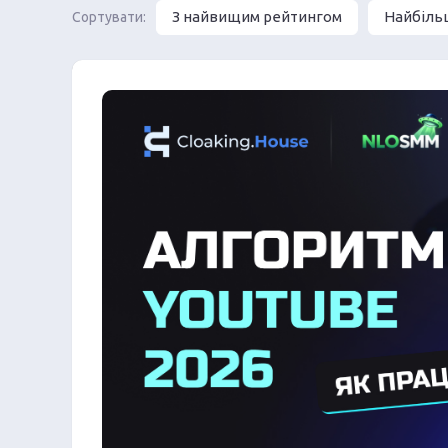
З найвищим рейтингом
Найбіль
Сортувати: