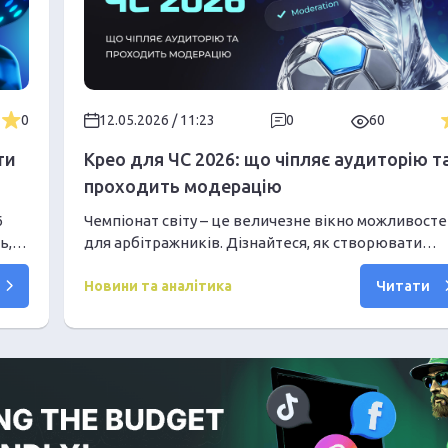
0
12.05.2026 / 11:23
0
60
ти
Крео для ЧС 2026: що чіпляє аудиторію т
проходить модерацію
6
Чемпіонат світу – це величезне вікно можливосте
ь,
для арбітражників. Дізнайтеся, як створювати
креативи з високим CTR, які проходять сувору
Читати
модерацію та використовують правильний
Новини та аналітика
контекст під час 30-денного турніру