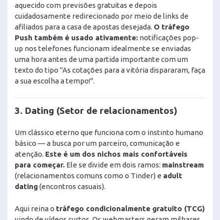
aquecido com previsões gratuitas e depois
cuidadosamente redirecionado por meio de links de
afiliados para a casa de apostas desejada.
O tráfego
Push também é usado ativamente:
notificações pop-
up nos telefones funcionam idealmente se enviadas
uma hora antes de uma partida importante com um
texto do tipo "As cotações para a vitória dispararam, faça
a sua escolha a tempo!".
3. Dating (Setor de relacionamentos)
Um clássico eterno que funciona com o instinto humano
básico — a busca por um parceiro, comunicação e
atenção.
Este é um dos nichos mais confortáveis
para começar.
Ele se divide em dois ramos:
mainstream
(relacionamentos comuns como o Tinder) e
adult
dating
(encontros casuais).
Aqui reina o
tráfego condicionalmente gratuito (TCG)
vindo de vídeos curtos. Os webmasters geram milhares