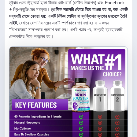
নুট্রার গোল্ড স্ট্যান্ডার্ড হলো টিজার নেটওয়ার্ক (নেটিভ বিজ্ঞাপন) এবং Facebook
+ প্রি-ল্যান্ডিংয়ের সমন্বয়। ট্রা
ফিক সরাসরি স্টোরে নিয়ে যাওয়া হয় না, বরং একটি
মধ্যবর্তী পেজে নেওয়া হয়: একটি নিউজ পোর্টাল বা ব্যক্তিগত ব্লগের ছদ্মবেশে তৈরি
সাইট
, যেখানে রোগ নিরাময়ের একটি স্পর্শকাতর গল্প বলা হয় বা একজন
"বিশেষজ্ঞের" সাক্ষাৎকার প্রকাশ করা হয়। গল্পটি পড়ার পর, আগ্রহী ব্যবহারকারী
কেনাকাটার দিকে অগ্রসর হয়।