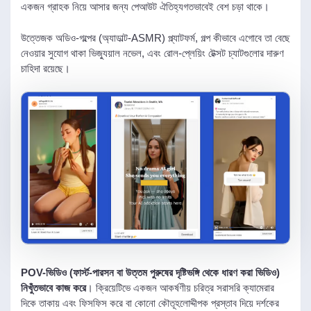
একজন গ্রাহক নিয়ে আসার জন্য পেআউট ঐতিহ্যগতভাবেই বেশ চড়া থাকে।
উত্তেজক অডিও-গল্পের (অ্যাডাল্ট-ASMR) প্ল্যাটফর্ম, গল্প কীভাবে এগোবে তা বেছে
নেওয়ার সুযোগ থাকা ভিজ্যুয়াল নভেল, এবং রোল-প্লেয়িং টেক্সট চ্যাটগুলোর দারুণ
চাহিদা রয়েছে।
POV-ভিডিও (ফার্স্ট-পারসন বা উত্তম পুরুষের দৃষ্টিভঙ্গি থেকে ধারণ করা ভিডিও)
নিখুঁতভাবে কাজ করে
। ক্রিয়েটিভে একজন আকর্ষণীয় চরিত্র সরাসরি ক্যামেরার
দিকে তাকায় এবং ফিসফিস করে বা কোনো কৌতূহলোদ্দীপক প্রস্তাব দিয়ে দর্শকের