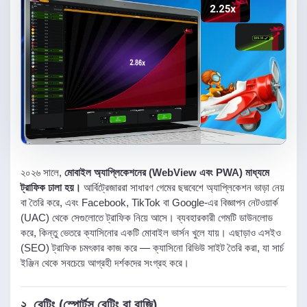
২০২৬ সালে,
মোবাইল অ্যাপ্লিকেশনের (WebView এবং PWA) মাধ্যমে
ট্রাফিক ঢালা হয়।
আর্বিট্রেজাররা সাধারণ গেমের ছদ্মবেশে অ্যাপ্লিকেশন ভাড়া নেয়
বা তৈরি করে, এবং Facebook, TikTok বা Google-এর বিজ্ঞাপন নেটওয়ার্ক
(UAC) থেকে সেগুলোতে ট্রাফিক নিয়ে আসে। ব্যবহারকারী গেমটি ডাউনলোড
করে, কিন্তু ভেতরে ক্যাসিনোর একটি মোবাইল ভার্সন খুলে যায়। এছাড়াও এসইও
(SEO) ট্রাফিক চমৎকার কাজ করে — ক্যাসিনো রিভিউ সাইট তৈরি করা, যা সার্চ
ইঞ্জিন থেকে সবচেয়ে আগ্রহী দর্শকদের সংগ্রহ করে।
২. বেটিং (স্পোর্টস বেটিং বা বাজি)