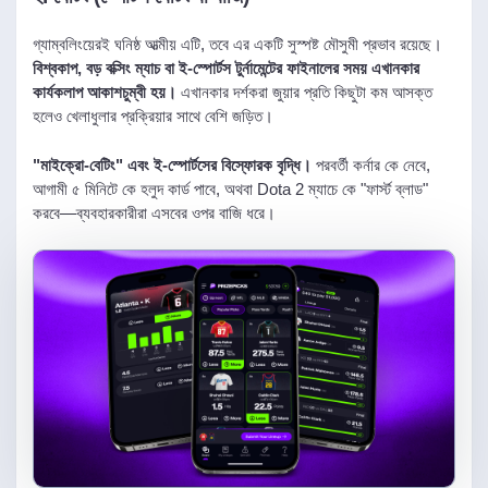
গ্যাম্বলিংয়েরই ঘনিষ্ঠ আত্মীয় এটি, তবে এর একটি সুস্পষ্ট মৌসুমী প্রভাব রয়েছে।
বিশ্বকাপ, বড় বক্সিং ম্যাচ বা ই-স্পোর্টস টুর্নামেন্টের ফাইনালের সময় এখানকার
কার্যকলাপ আকাশচুম্বী হয়।
এখানকার দর্শকরা জুয়ার প্রতি কিছুটা কম আসক্ত
হলেও খেলাধুলার প্রক্রিয়ার সাথে বেশি জড়িত।
"মাইক্রো-বেটিং" এবং ই-স্পোর্টসের বিস্ফোরক বৃদ্ধি।
পরবর্তী কর্নার কে নেবে,
আগামী ৫ মিনিটে কে হলুদ কার্ড পাবে, অথবা Dota 2 ম্যাচে কে "ফার্স্ট ব্লাড"
করবে—ব্যবহারকারীরা এসবের ওপর বাজি ধরে।