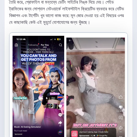
তৈরি করে, প্রোফাইল বা মন্তব্যে ডেটিং সাইটের লিঙ্ক দিয়ে দেয়। পেইড
ট্রাফিকের জন্য সোশ্যাল নেটওয়ার্কে লাইফস্টাইল ক্রিয়েটিভ ব্যবহার করে নেটিভ
বিজ্ঞাপন এবং টার্গেটিং খুব ভালো কাজ করে: মূল জোর দেওয়া হয় এই বিষয়ের ওপর
যে কাছাকাছি কেউ এই মুহূর্তে যোগাযোগের জন্য খুঁজছে।