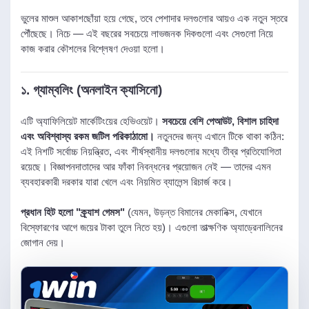
ভুলের মাশুল আকাশছোঁয়া হয়ে গেছে, তবে পেশাদার দলগুলোর আয়ও এক নতুন স্তরে
পৌঁছেছে। নিচে — এই বছরের সবচেয়ে লাভজনক দিকগুলো এবং সেগুলো নিয়ে
কাজ করার কৌশলের বিশ্লেষণ দেওয়া হলো।
১. গ্যাম্বলিং (অনলাইন ক্যাসিনো)
এটি অ্যাফিলিয়েট মার্কেটিংয়ের হেভিওয়েট।
সবচেয়ে বেশি পেআউট, বিশাল চাহিদা
এবং অবিশ্বাস্য রকম জটিল পরিকাঠামো।
নতুনদের জন্য এখানে টিকে থাকা কঠিন:
এই নিশটি সর্বোচ্চ নিয়ন্ত্রিত, এবং শীর্ষস্থানীয় দলগুলোর মধ্যে তীব্র প্রতিযোগিতা
রয়েছে। বিজ্ঞাপনদাতাদের আর ফাঁকা নিবন্ধনের প্রয়োজন নেই — তাদের এমন
ব্যবহারকারী দরকার যারা খেলে এবং নিয়মিত ব্যালেন্স রিচার্জ করে।
প্রধান হিট হলো "ক্র্যাশ গেমস"
(যেমন, উড়ন্ত বিমানের মেকানিক্স, যেখানে
বিস্ফোরণের আগে জয়ের টাকা তুলে নিতে হয়)। এগুলো তাত্ক্ষণিক অ্যাড্রেনালিনের
জোগান দেয়।