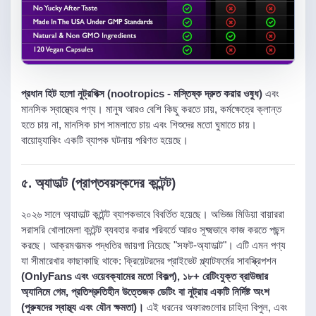
প্রধান হিট হলো নুট্রপিক্স (nootropics - মস্তিষ্ক দ্রুত করার ওষুধ)
এবং
মানসিক স্বাস্থ্যের পণ্য। মানুষ আরও বেশি কিছু করতে চায়, কর্মক্ষেত্রে ক্লান্ত
হতে চায় না, মানসিক চাপ সামলাতে চায় এবং শিশুদের মতো ঘুমাতে চায়।
বায়োহ্যাকিং একটি ব্যাপক ঘটনায় পরিণত হয়েছে।
৫. অ্যাডাল্ট (প্রাপ্তবয়স্কদের কন্টেন্ট)
২০২৬ সালে অ্যাডাল্ট কন্টেন্ট ব্যাপকভাবে বিবর্তিত হয়েছে। অভিজ্ঞ মিডিয়া বায়াররা
সরাসরি খোলামেলা কন্টেন্ট ব্যবহার করার পরিবর্তে আরও সূক্ষ্মভাবে কাজ করতে পছন্দ
করছে। আক্রমণাত্মক পদ্ধতির জায়গা নিয়েছে "সফট-অ্যাডাল্ট"। এটি এমন পণ্য
যা সীমারেখার কাছাকাছি থাকে: ক্রিয়েটরদের প্রাইভেট প্ল্যাটফর্মের সাবস্ক্রিপশন
(OnlyFans এবং ওয়েবক্যামের মতো বিকল্প), ১৮+ রেটিংযুক্ত ব্রাউজার
অ্যানিমে গেম, প্রতিশ্রুতিহীন উত্তেজক ডেটিং বা নুট্রার একটি নির্দিষ্ট অংশ
(পুরুষদের স্বাস্থ্য এবং যৌন ক্ষমতা)।
এই ধরনের অফারগুলোর চাহিদা বিপুল, এবং