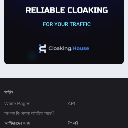
সার্ভিস
White Pages
API
আপনার কি কোনো আইডিয়া আছে?
অংশীদারদের জন্য
উপকারী