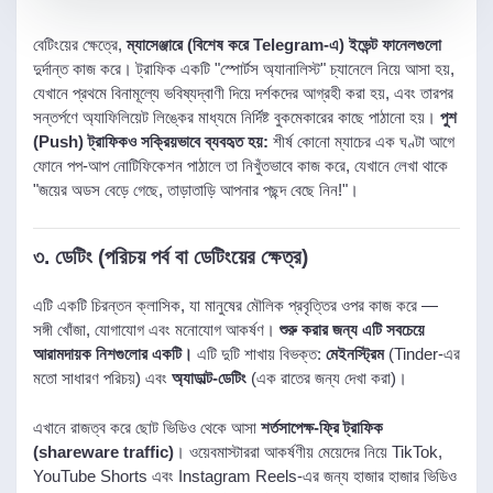
বেটিংয়ের ক্ষেত্রে,
ম্যাসেঞ্জারে (বিশেষ করে Telegram-এ) ইভেন্ট ফানেলগুলো
দুর্দান্ত কাজ করে। ট্রাফিক একটি "স্পোর্টস অ্যানালিস্ট" চ্যানেলে নিয়ে আসা হয়,
যেখানে প্রথমে বিনামূল্যে ভবিষ্যদ্বাণী দিয়ে দর্শকদের আগ্রহী করা হয়, এবং তারপর
সন্তর্পণে অ্যাফিলিয়েট লিঙ্কের মাধ্যমে নির্দিষ্ট বুকমেকারের কাছে পাঠানো হয়।
পুশ
(Push) ট্রাফিকও সক্রিয়ভাবে ব্যবহৃত হয়:
শীর্ষ কোনো ম্যাচের এক ঘণ্টা আগে
ফোনে পপ-আপ নোটিফিকেশন পাঠালে তা নিখুঁতভাবে কাজ করে, যেখানে লেখা থাকে
"জয়ের অডস বেড়ে গেছে, তাড়াতাড়ি আপনার পছন্দ বেছে নিন!"।
৩. ডেটিং (পরিচয় পর্ব বা ডেটিংয়ের ক্ষেত্র)
এটি একটি চিরন্তন ক্লাসিক, যা মানুষের মৌলিক প্রবৃত্তির ওপর কাজ করে —
সঙ্গী খোঁজা, যোগাযোগ এবং মনোযোগ আকর্ষণ।
শুরু করার জন্য এটি সবচেয়ে
আরামদায়ক নিশগুলোর একটি।
এটি দুটি শাখায় বিভক্ত:
মেইনস্ট্রিম
(Tinder-এর
মতো সাধারণ পরিচয়) এবং
অ্যাডাল্ট-ডেটিং
(এক রাতের জন্য দেখা করা)।
এখানে রাজত্ব করে ছোট ভিডিও থেকে আসা
শর্তসাপেক্ষ-ফ্রি ট্রাফিক
(shareware traffic)
। ওয়েবমাস্টাররা আকর্ষণীয় মেয়েদের নিয়ে TikTok,
YouTube Shorts এবং Instagram Reels-এর জন্য হাজার হাজার ভিডিও