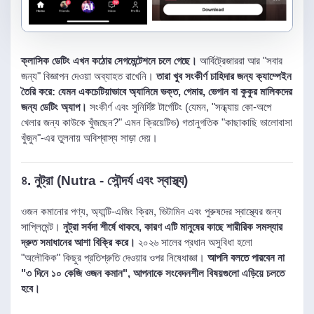
ক্লাসিক ডেটিং এখন কঠোর সেগমেন্টেশনে চলে গেছে।
আর্বিট্রেজাররা আর "সবার
জন্য" বিজ্ঞাপন দেওয়া অব্যাহত রাখেনি।
তারা খুব সংকীর্ণ চাহিদার জন্য ক্যাম্পেইন
তৈরি করে: যেমন একচেটিয়াভাবে অ্যানিমে ভক্ত, গেমার, ভেগান বা কুকুর মালিকদের
জন্য ডেটিং অ্যাপ।
সংকীর্ণ এবং সুনির্দিষ্ট টার্গেটিং (যেমন, "সন্ধ্যায় কো-অপে
খেলার জন্য কাউকে খুঁজছেন?" এমন ক্রিয়েটিভ) গতানুগতিক "কাছাকাছি ভালোবাসা
খুঁজুন"-এর তুলনায় অবিশ্বাস্য সাড়া দেয়।
৪. নুট্রা (Nutra - সৌন্দর্য এবং স্বাস্থ্য)
ওজন কমানোর পণ্য, অ্যান্টি-এজিং ক্রিম, ভিটামিন এবং পুরুষদের স্বাস্থ্যের জন্য
সাপ্লিমেন্ট।
নুট্রা সর্বদা শীর্ষে থাকবে, কারণ এটি মানুষের কাছে শারীরিক সমস্যার
দ্রুত সমাধানের আশা বিক্রি করে।
২০২৬ সালের প্রধান অসুবিধা হলো
"অলৌকিক" কিছুর প্রতিশ্রুতি দেওয়ার ওপর নিষেধাজ্ঞা।
আপনি বলতে পারবেন না
"৩ দিনে ১০ কেজি ওজন কমান", আপনাকে সংবেদনশীল বিষয়গুলো এড়িয়ে চলতে
হবে।