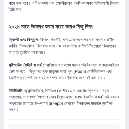
সাথে কথা বলে। এটি নৈকট্য এবং গোপনীয়তার একটি অত্যন্ত শক্তিশালী বিভ্রম
তৈরি করে।
২০২৬ সালে উল্লেখ করার মতো আরও কিছু দিক:
ক্রিপ্টো এবং ফিন্যান্স:
বিশাল পেআউট, তবে এতে প্রবেশের বাধা সবচেয়ে জটিল।
আর্থিক নিউজলেটার, বিশেষজ্ঞ ব্লগ এবং ব্যবসায়িক কমিউনিটিগুলোতে বিজ্ঞাপনের
মাধ্যমে ট্রাফিক আনা হয়।
সুইপস্টেক্স (লটারি বা ড্র):
স্মার্টফোনের সর্বশেষ মডেল লটারির নামে ব্যবহারকারীদের
ডেটা সংগ্রহ। বিপুল সংখ্যক মানুষের কাছে পুশ (Push) নোটিফিকেশন এবং
ইমেইল ক্যাম্পেইনের মাধ্যমে চমৎকারভাবে ট্রাফিক জেনারেট করা যায়।
ইউটিলিটি:
অ্যান্টিভাইরাস, ভিপিএন (VPN) এবং মেমোরি ক্লিনার। সহজ
মডারেশন, সাধারণত "আপনার ফোন বিপদে আছে, সুরক্ষা ইনস্টল করুন" এই ধরনের
আহ্বানের মাধ্যমে ইন-অ্যাপ (in-app) মোবাইল বিজ্ঞাপনের মাধ্যমে ট্রাফিক
আসে।