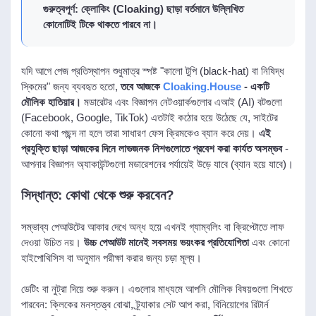
গুরুত্বপূর্ণ: ক্লোকিং (Cloaking) ছাড়া বর্তমানে উল্লিখিত
কোনোটিই টিকে থাকতে পারবে না।
যদি আগে পেজ প্রতিস্থাপন শুধুমাত্র স্পষ্ট "কালো টুপি (black-hat) বা নিষিদ্ধ
স্কিমের" জন্য ব্যবহৃত হতো,
তবে আজকে
Cloaking.House
- একটি
মৌলিক হাতিয়ার।
মডারেটর এবং বিজ্ঞাপন নেটওয়ার্কগুলোর এআই (AI) বটগুলো
(Facebook, Google, TikTok) এতটাই কঠোর হয়ে উঠেছে যে, সাইটের
কোনো কথা পছন্দ না হলে তারা সাধারণ ফেস ক্রিমকেও ব্যান করে দেয়।
এই
প্রযুক্তি ছাড়া আজকের দিনে লাভজনক নিশগুলোতে প্রবেশ করা কার্যত অসম্ভব
-
আপনার বিজ্ঞাপন অ্যাকাউন্টগুলো মডারেশনের পর্যায়েই উড়ে যাবে (ব্যান হয়ে যাবে)।
সিদ্ধান্ত: কোথা থেকে শুরু করবেন?
সম্ভাব্য পেআউটের আকার দেখে অন্ধ হয়ে এখনই গ্যাম্বলিং বা ক্রিপ্টোতে লাফ
দেওয়া উচিত নয়।
উচ্চ পেআউট মানেই সবসময় ভয়ংকর প্রতিযোগিতা
এবং কোনো
হাইপোথিসিস বা অনুমান পরীক্ষা করার জন্য চড়া মূল্য।
ডেটিং বা নুট্রা দিয়ে শুরু করুন। এগুলোর মাধ্যমে আপনি মৌলিক বিষয়গুলো শিখতে
পারবেন: ক্লিকের মনস্তত্ত্ব বোঝা, ট্র্যাকার সেট আপ করা, বিনিয়োগের রিটার্ন