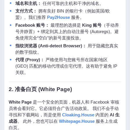
域名和主机：
任何可靠的主机和干净的域名。
支付方式：
拥有良好 BIN 的银行卡（例如英国/欧
盟）。我们推荐
Pay2House
服务。
Facebook 账号：
最理想的选择是
King 账号
（手动养
号并静置）+ 绑定到其上的自动注册号 (Autoregs)。避
免使用完全“空白”的新号直接投放。
指纹浏览器 (Anti-detect Browser)：
用于隐藏您真实
的数字指纹。
代理 (Proxy)：
严格使用与您账号所在国家/地区
(GEO) 匹配的移动代理或住宅代理。这有助于避免 IP
关联。
2. 准备白页 (White Page)
White Page
是一个安全的页面，机器人和 Facebook 审核
员将会看到它。它必须符合广告活动政策。 我们不会手动
寻找和下载网站，而是使用
Cloaking.House
内置的
AI 生
成器
。 此外，您也可以在
Whitepage.House
服务上生成
白页。