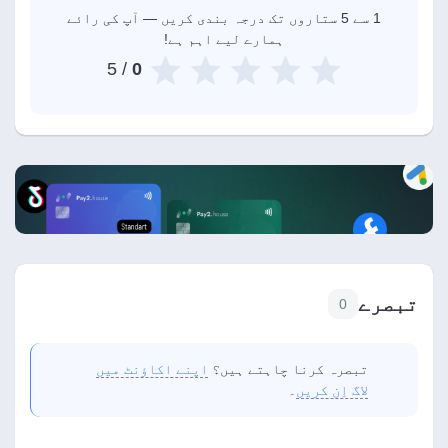
1 سے 5 ستاروں تک درجہ بندی کریں — آپ کی رائے
ہمارے لیے اہم ہے!
/ 5
0
تبصرے
0
تبصرہ کرنا چاہتے ہیں؟
اپنے اکاؤنٹ میں
لاگ اِن کریں
۔