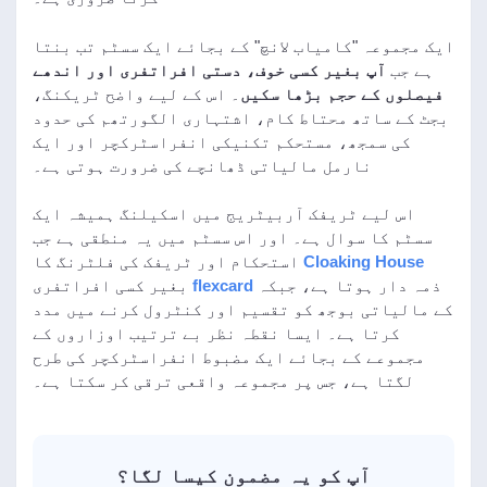
ایک مجموعہ "کامیاب لانچ" کے بجائے ایک سسٹم تب بنتا
ہے جب
آپ بغیر کسی خوف، دستی افراتفری اور اندھے
فیصلوں کے حجم بڑھا سکیں
۔ اس کے لیے واضح ٹریکنگ،
بجٹ کے ساتھ محتاط کام، اشتہاری الگورتھم کی حدود
کی سمجھ، مستحکم تکنیکی انفراسٹرکچر اور ایک
نارمل مالیاتی ڈھانچے کی ضرورت ہوتی ہے۔
اس لیے ٹریفک آربیٹریج میں اسکیلنگ ہمیشہ ایک
سسٹم کا سوال ہے۔ اور اس سسٹم میں یہ منطقی ہے جب
Cloaking House
استحکام اور ٹریفک کی فلٹرنگ کا
ذمہ دار ہوتا ہے، جبکہ
flexcard
بغیر کسی افراتفری
کے مالیاتی بوجھ کو تقسیم اور کنٹرول کرنے میں مدد
کرتا ہے۔ ایسا نقطہ نظر بے ترتیب اوزاروں کے
مجموعے کے بجائے ایک مضبوط انفراسٹرکچر کی طرح
لگتا ہے، جس پر مجموعہ واقعی ترقی کر سکتا ہے۔
آپ کو یہ مضمون کیسا لگا؟