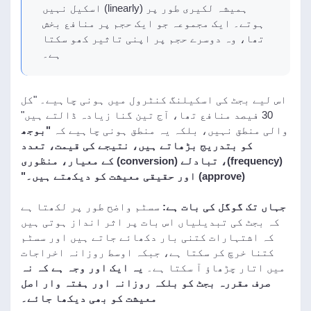
ہمیشہ لکیری طور پر (linearly) اسکیل نہیں
ہوتے۔ ایک مجموعہ جو ایک حجم پر منافع بخش
تھا، وہ دوسرے حجم پر اپنی تاثیر کھو سکتا
ہے۔
اس لیے بجٹ کی اسکیلنگ کنٹرول میں ہونی چاہیے۔ "کل
30 فیصد منافع تھا، آج تین گنا زیادہ ڈالتے ہیں"
والی منطق نہیں، بلکہ یہ منطق ہونی چاہیے کہ
"بوجھ
کو بتدریج بڑھاتے ہیں، نتیجے کی قیمت، تعدد
(frequency)، تبادلے (conversion) کے معیار، منظوری
(approve) اور حقیقی معیشت کو دیکھتے ہیں۔"
جہاں تک گوگل کی بات ہے:
سسٹم واضح طور پر لکھتا ہے
کہ بجٹ کی تبدیلیاں اس بات پر اثر انداز ہوتی ہیں
کہ اشتہارات کتنی بار دکھائے جاتے ہیں اور سسٹم
کتنا خرچ کر سکتا ہے، جبکہ اوسط روزانہ اخراجات
میں اتار چڑھاؤ آ سکتا ہے۔
یہ ایک اور وجہ ہے کہ نہ
صرف مقررہ بجٹ کو بلکہ روزانہ اور ہفتہ وار اصل
معیشت کو بھی دیکھا جائے۔