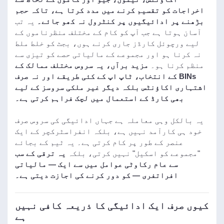
اخراجات کو تقسیم کرنے میں مدد کرتا ہے، تاکہ حجم
بڑھنے پر ادائیگیوں پر کنٹرول نہ کھو جائے۔
یہ تب
آسان ہوتا ہے جب آپ کو کام کے مختلف منظرناموں کے
لیے ورچوئل کارڈز جاری کرنے ہوں، بجٹ کو خلط ملط
نہ کرنا ہو اور مجموعے کے مالیاتی حصے کو تیزی سے
منظم کرنا ہو۔
مزید برآں، یہ سروس مختلف ممالک کے
BINs کے انتخاب، ٹاپ اپ کے کئی طریقے اور نہ صرف
اشتہاری اکاؤنٹس بلکہ دیگر غیر ملکی سروسز کے لیے
بھی کارڈ کے استعمال میں لچک فراہم کرتی ہے۔
یہ بالکل وہی معاملہ ہے جہاں ادائیگی کی سروس صرف
خود ہی کارآمد نہیں ہے، بلکہ انفراسٹرکچر کے ایک
عنصر کے طور پر کام کرتی ہے۔ یہ ٹیم کے بجائے
"مجموعے کو اسکیل" نہیں کرتی، بلکہ
یہ ترقی کے سب
سے عام رکاوٹی عوامل میں سے ایک — مالیاتی
افراتفری — کو دور کرنے کی اجازت دیتی ہے۔
کیوں صرف ایک ادائیگی کا ذریعہ کافی نہیں
ہے