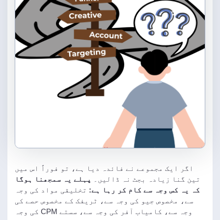
اگر ایک مجموعے نے فائدہ دیا ہے، تو فوراً اس میں
تین گنا زیادہ بجٹ نہ ڈالیں۔
پہلے یہ سمجھنا ہوگا
کہ یہ کس وجہ سے کام کر رہا ہے:
تخلیقی مواد کی وجہ
سے، مخصوص جیو کی وجہ سے، ٹریفک کے مخصوص حصے کی
وجہ سے، کامیاب آفر کی وجہ سے، سستے CPM کی وجہ