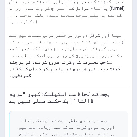
سے، اکاؤنٹ کے معیار، کامیابی سے منتخب کردہ فنل
(funnel) یا تمام عوامل کے امتزاج کی وجہ سے۔ اور اس
کے بعد ہی بغیر سوچے سمجھے نہیں، بلکہ مرحلہ وار
اسکیل کریں۔
میٹا اور گوگل دونوں ہی چلتی ہوئی مہمات میں بہت
زیادہ اور اچانک تبدیلیوں سے بچنے کا مشورہ دیتے
ہیں، کیونکہ اس سے آپٹیمائزیشن الگورتھم الجھ
سکتے ہیں۔ آربیٹریج کی زبان میں اس کا مطلب سادہ
ہے:
جب مجموعہ کام کرنا شروع کر دے، تو ہر چند
گھنٹے بعد غیر ضروری تبدیلیاں کر کے اس کا گلا نہ
گھونٹیں۔
بجٹ کے لحاظ سے اسکیلنگ: کیوں "مزید
ڈالنا" ایک حکمت عملی نہیں ہے
سب سے بنیادی غلطی بجٹ کو اچانک بڑھانا
اور یہ توقع کرنا ہے کہ مہم زیادہ حجم میں
وہی نتیجہ دے گی۔ حقیقت میں، اشتہاری نظام