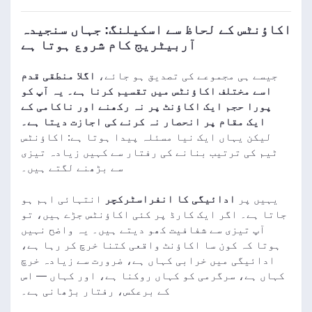
اکاؤنٹس کے لحاظ سے اسکیلنگ: جہاں سنجیدہ
آربیٹریج کام شروع ہوتا ہے
جیسے ہی مجموعے کی تصدیق ہو جائے،
اگلا منطقی قدم
اسے مختلف اکاؤنٹس میں تقسیم کرنا ہے۔ یہ آپ کو
پورا حجم ایک اکاؤنٹ پر نہ رکھنے اور ناکامی کے
ایک مقام پر انحصار نہ کرنے کی اجازت دیتا ہے۔
لیکن یہاں ایک نیا مسئلہ پیدا ہوتا ہے: اکاؤنٹس
ٹیم کی ترتیب بنانے کی رفتار سے کہیں زیادہ تیزی
سے بڑھنے لگتے ہیں۔
یہیں پر
ادائیگی کا انفراسٹرکچر
انتہائی اہم ہو
جاتا ہے۔ اگر ایک کارڈ پر کئی اکاؤنٹس جڑے ہیں، تو
آپ تیزی سے شفافیت کھو دیتے ہیں۔ یہ واضح نہیں
ہوتا کہ کون سا اکاؤنٹ واقعی کتنا خرچ کر رہا ہے،
ادائیگی میں خرابی کہاں ہے، ضرورت سے زیادہ خرچ
کہاں ہے، سرگرمی کو کہاں روکنا ہے، اور کہاں — اس
کے برعکس، رفتار بڑھانی ہے۔