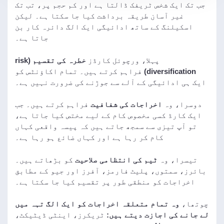
جب تک ایک شخص ٹریفک ڈالتا ہے اور کم حجم پر، تب تک
غیر آسان طریقہ برداشت کیا جا سکتا ہے۔ لیکن
اسکیلنگ کے ساتھ ادائیگی ایک الگ دائرہ کار بن
جاتا ہے۔
پہلا، ورچوئل کارڈز
خطرہ کی تقسیم (risk
diversification)
فراہم کرتے ہیں۔ تمام اکاؤنٹس کو
ایک ہی ادائیگی کے آلے سے جوڑنے کی ضرورت نہیں ہے۔
دوسرا، وہ
اخراجات کی شفافیت
فراہم کرتے ہیں۔ جب
ایک کارڈ کسی مخصوص کام کے لیے مختص کیا جاتا ہے،
تو آپ تیزی سے سمجھ جاتے ہیں کہ پیسہ واقعی کہاں
کام کر رہا ہے اور کہاں ضائع ہو رہا ہے۔
تیسرا، وہ
ٹیم کی انتظامی صلاحیت
کو بڑھاتے ہیں۔
بائرز، سمتوں، پلیٹ فارمز، آفرز اور جیو کے مطابق
اخراجات کو منطقی طور پر تقسیم کیا جا سکتا ہے۔
چوتھا،
وہ تمام متعلقہ اخراجات کو ایک الگ تہہ میں
لے جانے کی اجازت دیتے ہیں:
ٹریکرز، اینٹی ڈیٹیکٹ،