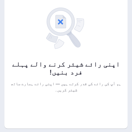
اپنی رائے شیئر کرنے والے پہلے
فرد بنیں!
ہم آپ کی رائے کی قدر کرتے ہیں — اپنی رائے ہمارے ساتھ
شیئر کریں۔