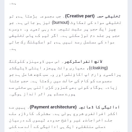
ہے۔
تخلیقی حصہ (Creative part)
۔ جب مجموعہ بڑھتا ہے، تو
تخلیقی مواد کی تھکاوٹ (burnout) تیز ہو جاتی ہے۔ جو
چیز ایک حجم پر مثبت نتیجہ دے رہی تھی، وہ دوسرے
حجم پر جلد دم توڑ سکتی ہے۔ اگر ٹیم کے پاس تخلیقی
مواد کی مسلسل رسد نہیں ہے، تو اسکیلنگ رک جاتی
ہے۔
لانچ انفراسٹرکچر
۔ اس میں ڈومینز، کلوکنگ
(cloaking)، معیاری وائٹ پیجز، اینٹی ڈیٹیکٹ،
پراکسی، وارم اپ اکاؤنٹس اور وہ سب کچھ شامل ہے جو
مجموعے کو کام کی حالت میں رکھتا ہے۔ حجم جتنا
زیادہ ہوگا، کوئی بھی کمزور کڑی اتنی ہی سختی سے
پورے سسٹم پر اثر انداز ہوگی۔
ادائیگی کا ڈھانچہ (Payment architecture)
۔ یہیں سے
اکثر افراتفری شروع ہوتی ہے۔ مشترکہ کارڈز، ملے
جلے اخراجات، غیر واضح حدود، ٹیموں کے درمیان
دستی منتقلی، ایک ہی ادائیگی کے آلے سے کئی