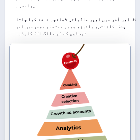
پراکسی۔
اور آخر میں اوپر مالیاتی ڈھانچہ نافذ کیا جاتا
ہے:
اکاؤنٹس، بائرز، جیو، مستحکم مجموعوں اور
ٹیسٹوں کے لیے الگ الگ کارڈز۔