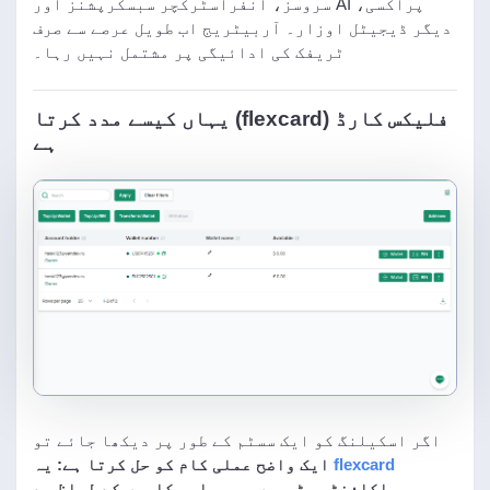
پراکسی، AI سروسز، انفراسٹرکچر سبسکرپشنز اور
دیگر ڈیجیٹل اوزار۔ آربیٹریج اب طویل عرصے سے صرف
ٹریفک کی ادائیگی پر مشتمل نہیں رہا۔
فلیکس کارڈ (flexcard) یہاں کیسے مدد کرتا
ہے
اگر اسکیلنگ کو ایک سسٹم کے طور پر دیکھا جائے تو
flexcard
ایک واضح عملی کام کو حل کرتا ہے: یہ
اکاؤنٹس، ٹیموں، جیو اور کاموں کے لحاظ سے