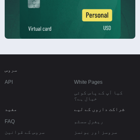
سروس
API
White Pages
کیا آپ کے پاس کوئی
خیال ہے؟
شراکت داروں کے لیے
مفید
ریفرل سسٹم
FAQ
سروسز اور بونسز
سروس کے قوانین