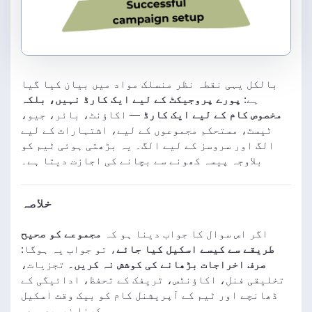
بالکل یہی نقطہ نظر منسلک مواد میں بیان کیا گیا
ہے:
پورے پروجیکٹ کے لیے ایک کارڈ نہیں، بلکہ
مخصوص کام کے لیے ایک کارڈ
— اکاؤنٹ، بائر، جیو،
ٹیسٹ، مستحکم مجموعوں کے لیے، اشتہارات کے لیے
الگ اور سروسز کے لیے الگ۔ یہ بڑھتی ہوئی ٹیم کو
بلاوجہ پیسہ کھونے سے بچانے کی اجازت دیتا ہے۔
خلاصہ
اگر اس سوال کا جواب دینا ہو کہ
مجموعے کو صحیح
طریقے سے کیسے اسکیل کیا جائے
، تو جواب یہ ہوگا:
صرف اخراجات بڑھانے کی کوشش نہ کریں۔
تجزیات،
تخلیقی فنل، اکاؤنٹس، ٹریفک کے تحفظ، ادائیگی کے
ڈھانچے اور ٹیم کے آپریشنل کام کو بیک وقت اسکیل
کرنا ضروری ہے۔