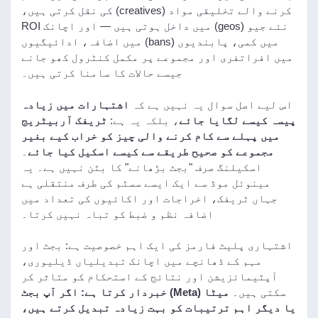
کرنے والے تخلیقی مواد (creatives) کی نقل کرتی ہیں،
نئے جیو (geos) میں داخل ہوتی ہیں — اور اچانک ROI
میں کمی، پابندیوں (bans) میں اضافہ، ادائیگیوں
میں افراتفری اور مجموعے پر مکمل کنٹرول کھو جانے
جیسے حالات کا سامنا کرتی ہیں۔
اس لیے اصل سوال یہ نہیں ہے کہ
اشتہارات میں زیادہ
پیسہ کیسے لگایا جائے
، بلکہ یہ ہے:
ٹریفک آربیٹریج
میں پہلے سے کام کرنے والی چیز کو خراب کیے بغیر
مجموعے کو صحیح طریقے سے کیسے اسکیل کیا جائے
۔
اسکیلنگ صرف "بجٹ بڑھانے" کا بٹن نہیں ہے۔ یہ
مینوئل موڈ سے ایک ایسے سسٹم کی طرف منتقلی ہے
جہاں ٹریفک، اخراجات اور اکائیوں کی تعداد میں
اضافہ نظم و ضبط کو تباہ نہیں کرتا۔
اشتہاری پلیٹ فارمز کی ایک اہم خصوصیت ہے: بجٹ اور
مہم کے ڈھانچے میں اچانک تبدیلیاں ڈیلیوری،
آپٹیمائزیشن اور نتائج کے استحکام کو متاثر کر
سکتی ہیں۔
میٹا (Meta) خبردار کرتا ہے: اگر آپ بجٹ
یا دیگر اہم ترتیبات کو بہت زیادہ تبدیل کرتے ہیں،