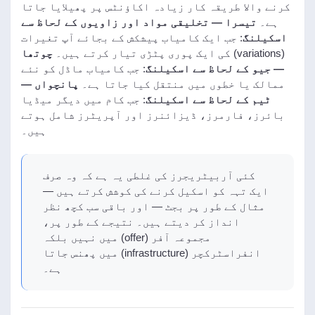
کرنے والا طریقہ کار زیادہ اکاؤنٹس پر پھیلایا جاتا
ہے۔
تیسرا — تخلیقی مواد اور زاویوں کے لحاظ سے
اسکیلنگ
: جب ایک کامیاب پیشکش کے بجائے آپ تغیرات
(variations) کی ایک پوری پٹڑی تیار کرتے ہیں۔
چوتھا
— جیو کے لحاظ سے اسکیلنگ
: جب کامیاب ماڈل کو نئے
ممالک یا خطوں میں منتقل کیا جاتا ہے۔
پانچواں —
ٹیم کے لحاظ سے اسکیلنگ
: جب کام میں دیگر میڈیا
بائرز، فارمرز، ڈیزائنرز اور آپریٹرز شامل ہوتے
ہیں۔
کئی آربیٹریجرز کی غلطی یہ ہے کہ وہ صرف
ایک تہہ کو اسکیل کرنے کی کوشش کرتے ہیں —
مثال کے طور پر بجٹ — اور باقی سب کچھ نظر
انداز کر دیتے ہیں۔ نتیجے کے طور پر،
مجموعہ آفر (offer) میں نہیں بلکہ
انفراسٹرکچر (infrastructure) میں پھنس جاتا
ہے۔