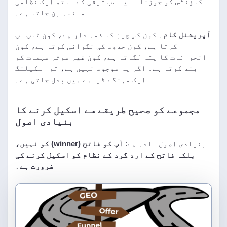
اکاؤنٹس کو جوڑنا — یہ سب ترقی کے ساتھ ایک نظامی
مسئلہ بن جاتا ہے۔
آپریشنل کام
۔ کون کس چیز کا ذمہ دار ہے، کون ٹاپ اپ
کرتا ہے، کون حدود کی نگرانی کرتا ہے، کون
انحرافات کا پتہ لگاتا ہے، کون غیر موثر مہمات کو
بند کرتا ہے۔ اگر یہ موجود نہیں ہے، تو اسکیلنگ
ایک مہنگے ڈرامے میں بدل جاتی ہے۔
مجموعے کو صحیح طریقے سے اسکیل کرنے کا
بنیادی اصول
بنیادی اصول سادہ ہے:
آپ کو فاتح (winner) کو نہیں،
بلکہ فاتح کے ارد گرد کے نظام کو اسکیل کرنے کی
ضرورت ہے
۔