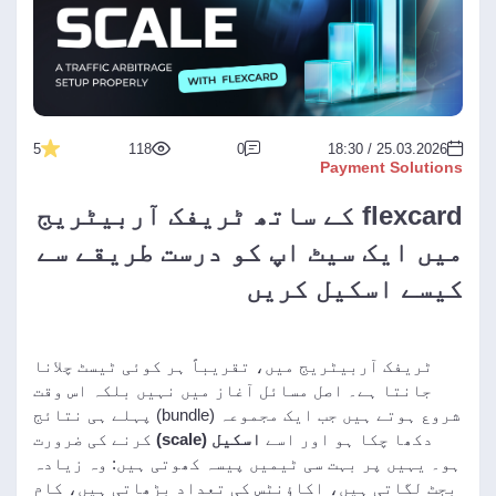
5
118
0
25.03.2026 / 18:30
Payment Solutions
flexcard کے ساتھ ٹریفک آربیٹریج
میں ایک سیٹ اپ کو درست طریقے سے
کیسے اسکیل کریں
ٹریفک آربیٹریج میں، تقریباً ہر کوئی ٹیسٹ چلانا
جانتا ہے۔ اصل مسائل آغاز میں نہیں بلکہ اس وقت
شروع ہوتے ہیں جب ایک مجموعہ (bundle) پہلے ہی نتائج
دکھا چکا ہو اور اسے
اسکیل (scale)
کرنے کی ضرورت
ہو۔ یہیں پر بہت سی ٹیمیں پیسہ کھوتی ہیں: وہ زیادہ
بجٹ لگاتی ہیں، اکاؤنٹس کی تعداد بڑھاتی ہیں، کام