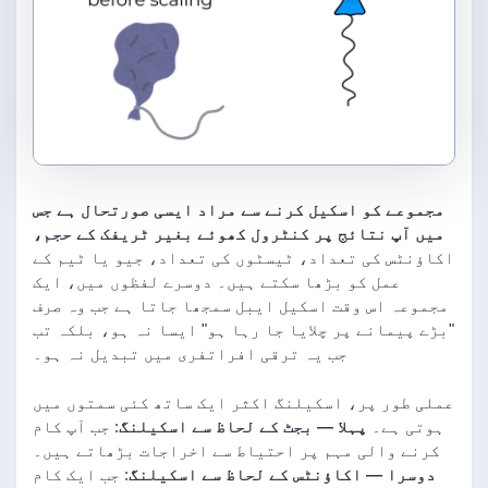
مجموعے کو اسکیل کرنے سے مراد ایسی صورتحال ہے جس
میں آپ نتائج پر کنٹرول کھوئے بغیر ٹریفک کے حجم،
اکاؤنٹس کی تعداد، ٹیسٹوں کی تعداد، جیو یا ٹیم کے
عمل کو بڑھا سکتے ہیں۔ دوسرے لفظوں میں، ایک
مجموعہ اس وقت اسکیل ایبل سمجھا جاتا ہے جب وہ صرف
"بڑے پیمانے پر چلایا جا رہا ہو" ایسا نہ ہو، بلکہ تب
جب یہ ترقی افراتفری میں تبدیل نہ ہو۔
عملی طور پر، اسکیلنگ اکثر ایک ساتھ کئی سمتوں میں
ہوتی ہے۔
پہلا — بجٹ کے لحاظ سے اسکیلنگ
: جب آپ کام
کرنے والی مہم پر احتیاط سے اخراجات بڑھاتے ہیں۔
دوسرا — اکاؤنٹس کے لحاظ سے اسکیلنگ
: جب ایک کام