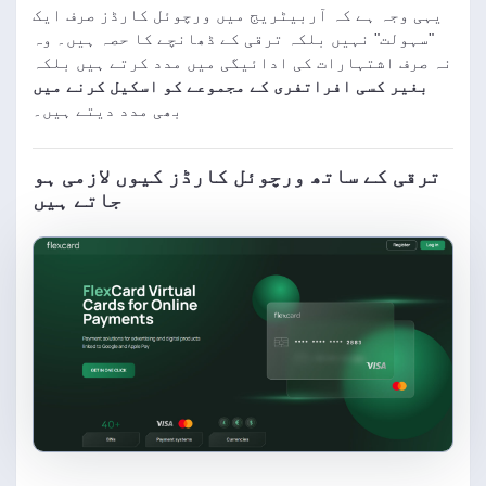
یہی وجہ ہے کہ آربیٹریج میں ورچوئل کارڈز صرف ایک
"سہولت" نہیں بلکہ ترقی کے ڈھانچے کا حصہ ہیں۔ وہ
نہ صرف اشتہارات کی ادائیگی میں مدد کرتے ہیں بلکہ
بغیر کسی افراتفری کے مجموعے کو اسکیل کرنے میں
بھی مدد دیتے ہیں۔
ترقی کے ساتھ ورچوئل کارڈز کیوں لازمی ہو
جاتے ہیں