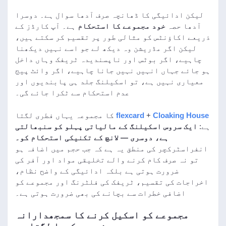
لیکن ادائیگی کا ڈھانچہ صرف آدھا سوال ہے۔ دوسرا
آدھا حصہ
خود مجموعے کا استحکام
ہے۔ آپ کارڈز کے
ذریعے اکاؤنٹس کو مثالی طور پر تقسیم کر سکتے ہیں،
لیکن اگر مڈریشن وہ دیکھ لے جو اسے نہیں دیکھنا
چاہیے، اگر بوٹس اور ناپسندیدہ ٹریفک وہاں داخل
ہو جائے جہاں انہیں نہیں جانا چاہیے، اگر وائٹ پیج
معیاری نہیں ہے، تو اسکیلنگ جلد ہی پابندیوں اور
عدم استحکام سے ٹکرا جائے گی۔
Cloaking House
+
flexcard
کا مجموعہ یہاں فطری لگتا
ہے:
ایک سروس اسکیلنگ کے مالیاتی پہلو کو سنبھالتی
ہے، دوسری — لانچ کے تکنیکی استحکام کو۔
انفراسٹرکچر کی منطق یہ ہے کہ جب حجم میں اضافہ ہو
تو نہ صرف کام کرنے والے تخلیقی مواد اور آفر کی
ضرورت ہوتی ہے بلکہ ادائیگی کے واضح نظام،
اخراجات کی تقسیم، ٹریفک کی فلٹرنگ اور مجموعے کو
اضافی خطرات سے بچانے کی بھی ضرورت ہوتی ہے۔
مجموعے کو اسکیل کرنے کا سمجھدارانہ