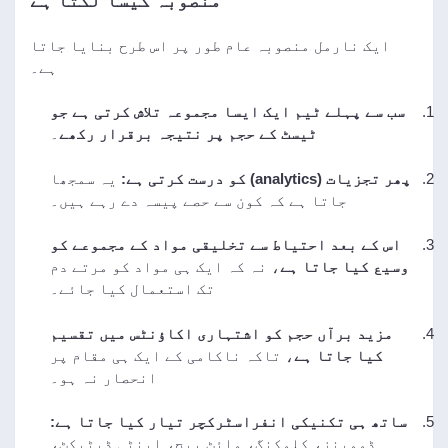
منصوبہ کیسا لگتا ہے
ایک نارمل منصوبہ عام طور پر اس طرح بنایا جاتا
ہے۔
سب سے پہلے
ٹیم ایک ایسا مجموعہ تلاش کرتی ہے جو
ٹیسٹ کے حجم پر نتیجہ برقرار رکھے
۔
پھر تجزیات (analytics) کو درست کرتی ہے:
یہ سمجھا
جاتا ہے کہ کون سے حصے پیسہ دے رہے ہیں۔
اس کے بعد احتیاط سے تخلیقی مواد کے مجموعے کو
وسیع کیا جاتا ہے
، نہ کہ ایک ہی مواد کو مرتے دم
تک استعمال کیا جائے۔
مزید برآں حجم کو اشتہاری اکاؤنٹس میں تقسیم
کیا جاتا ہے
، تاکہ ناکامی کے ایک ہی مقام پر
انحصار نہ ہو۔
ساتھ ہی تکنیکی انفراسٹرکچر تیار کیا جاتا ہے:
ڈومینز، کلوکنگ، وائٹ پیج، اینٹی ڈیٹیکٹ،