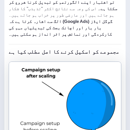
تو اشتہار اپنے الگورتھم کو تبدیل کرنا شروع کر
سکتا ہے۔
اس کی وجہ سے نتائج اکثر "تذبذب" کا شکار
ہو جاتے ہیں اور عارضی طور پر خراب ہو جاتے ہیں۔
گوگل ایڈز (Google Ads) الگ سے اشارہ کرتا ہے کہ
بار بار اور اچانک بجٹ کی تبدیلیاں مہم کی
کارکردگی اور نمائش پر اثر انداز ہو سکتی ہیں۔
مجموعے کو اسکیل کرنے کا اصل مطلب کیا ہے