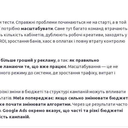
 тести. Справжні проблеми починаються не на старті, а в той
ї потрібно
масштабувати
. Саме тут багато команд втрачають
кількість кабінетів, дублюють робочі креативи, заходять у
OI, зростання банів, хаос в оплатах і повну втрату контролю
 більше грошей у рекламу
, а так:
як правильно
 не ламаючи те, що вже працює
. Масштабування — це не
ного режиму до системи, де зростання трафіку, витрат і
ізкі зміни в бюджеті та структурі кампаній можуть впливати
ьтатів.
Meta попереджає: якщо сильно змінювати бюджет
же почати змінювати алгоритми.
Через це результати часто
я.
Google Ads окремо вказує, що часті та різкі бюджетні
ість кампаній.