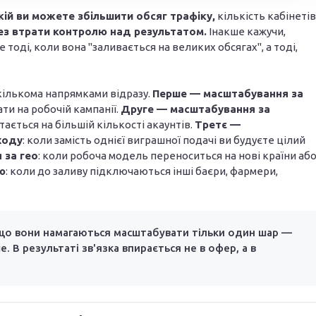
кій ви можете збільшити обсяг трафіку,
кількість кабінетів
ез втрати контролю над результатом.
Інакше кажучи,
 тоді, коли вона "заливається на великих обсягах", а тоді,
кількома напрямками відразу.
Перше — масштабування за
ти на робочій кампанії.
Друге — масштабування за
тається на більшій кількості акаунтів.
Третє —
ходу
: коли замість однієї виграшної подачі ви будуєте цілий
 за гео
: коли робоча модель переноситься на нові країни аб
ю
: коли до заливу підключаються інші баєри, фармери,
 що вони намагаються масштабувати тільки один шар —
. В результаті зв'язка впирається не в офер, а в