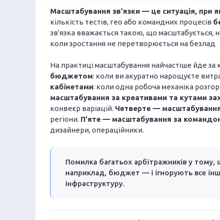
Масштабування зв'язки — це ситуація, при я
кількість тестів, гео або командних процесів
б
зв'язка вважається такою, що масштабується, не
коли зростання не перетворюється на безлад.
На практиці масштабування найчастіше йде за 
бюджетом
: коли ви акуратно нарощуєте витра
кабінетами
: коли одна робоча механіка розгор
масштабування за креативами та кутами за
конвеєр варіацій.
Четверте — масштабування
регіони.
П'яте — масштабування за командо
дизайнери, операційники.
Помилка багатьох арбітражників у тому,
наприклад, бюджет — і ігнорують все інше
інфраструктуру.