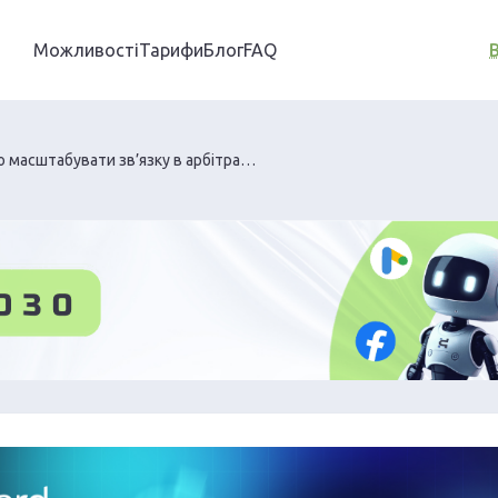
Можливості
Тарифи
Блог
FAQ
Як правильно масштабувати зв’язку в арбітражі трафіку з flexcard