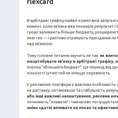
flexcard
В арбітражі трафіку майже кожен вміє запускати
момент, коли зв'язка вже показала результат і ї
гроші: заливають більше бюджету, розширюють 
нові гео — і раптово отримують просідання по R
над зв'язкою.
Тому головне питання звучить не так:
як влити
масштабувати зв'язку в арбітражі трафіку,
кнопка "збільшити бюджет". Це перехід від руч
кількості сутностей не знищує керованість.
У рекламних платформ є важлива особливість: р
на доставку, оптимізацію та стабільність резул
або інші важливі налаштування, реклама мо
починають "плавати" і тимчасово погіршуютьс
зміни здатні впливати на показ та ефективн