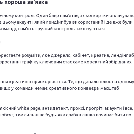
ь хороша зв'язка
чному контролі. Один баєр пам'ятає, з якої картки оплачував
на цьому акаунті, який лендінг був використаний і де вже були
манді, пам'ять і ручний контроль закінчуються.
.
ерестаєте розуміти, яке джерело, кабінет, креатив, лендінг а
зростанні трафіку ключовим стає саме коректний збір даних,
рання креативів прискорюється. Те, що давало плюс на одному
 Якщо у команди немає креативного конвеєра, масштаб
 якісний white page, антидетект, проксі, прогріті акаунти і все,
й обсяг, тим сильніше будь-яка слабка ланка починає бити по