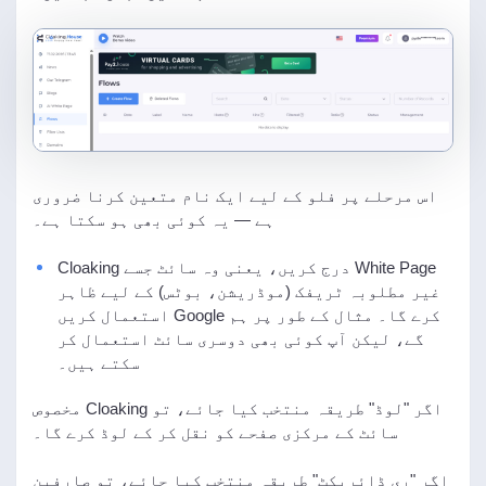
اس مرحلے پر فلو کے لیے ایک نام متعین کرنا ضروری
ہے — یہ کوئی بھی ہو سکتا ہے۔
White Page درج کریں، یعنی وہ سائٹ جسے Cloaking
غیر مطلوبہ ٹریفک (موڈریشن، بوٹس) کے لیے ظاہر
کرے گا۔ مثال کے طور پر ہم Google استعمال کریں
گے، لیکن آپ کوئی بھی دوسری سائٹ استعمال کر
سکتے ہیں۔
اگر "لوڈ" طریقہ منتخب کیا جائے، تو Cloaking مخصوص
سائٹ کے مرکزی صفحے کو نقل کر کے لوڈ کرے گا۔
اگر "ری ڈائریکٹ" طریقہ منتخب کیا جائے، تو صارفین