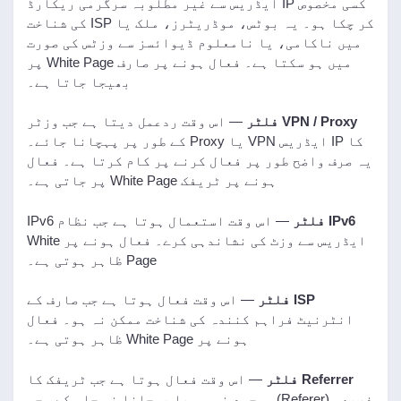
کسی مخصوص IP ایڈریس سے غیر مطلوبہ سرگرمی ریکارڈ
کر چکا ہو۔ یہ بوٹس، موڈریٹرز، ملک یا ISP کی شناخت
میں ناکامی، یا نامعلوم ڈیوائسز سے وزٹس کی صورت
میں ہو سکتا ہے۔ فعال ہونے پر صارف White Page پر
بھیجا جاتا ہے۔
VPN / Proxy فلٹر
— اس وقت ردعمل دیتا ہے جب وزٹر
کا IP ایڈریس VPN یا Proxy کے طور پر پہچانا جائے۔
یہ صرف واضح طور پر فعال کرنے پر کام کرتا ہے۔ فعال
ہونے پر ٹریفک White Page پر جاتی ہے۔
IPv6 فلٹر
— اس وقت استعمال ہوتا ہے جب نظام IPv6
ایڈریس سے وزٹ کی نشاندہی کرے۔ فعال ہونے پر White
Page ظاہر ہوتی ہے۔
ISP فلٹر
— اس وقت فعال ہوتا ہے جب صارف کے
انٹرنیٹ فراہم کنندہ کی شناخت ممکن نہ ہو۔ فعال
ہونے پر White Page ظاہر ہوتی ہے۔
Referrer فلٹر
— اس وقت فعال ہوتا ہے جب ٹریفک کا
ذریعہ (Referer) موجود نہ ہو یا پہچانا نہ جا سکے، جس