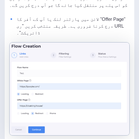
کو اس پتے پر منتقل کیا جائے گا جو آپ درج کریں گے۔
"Offer Page" لائن میں پارٹنر لنک یا آپ کے آفر کا
URL درج کرنا ضروری ہے۔ طریقہ منتخب کریں "ری
ڈائریکٹ"۔