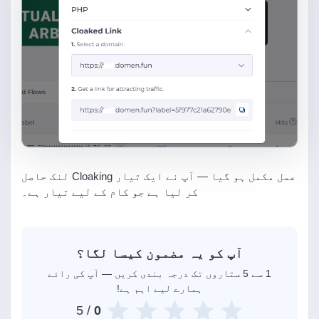
عمل مکمل ہو گیا — آپ نے ایک تیار Cloaking لنک حاصل
کر لیا ہے جو کام کے لیے تیار ہے۔
آپ کو یہ مضمون کیسا لگا؟
1 سے 5 ستاروں تک درجہ بندی کریں — آپ کی رائے
ہمارے لیے اہم ہے!
/ 5
0