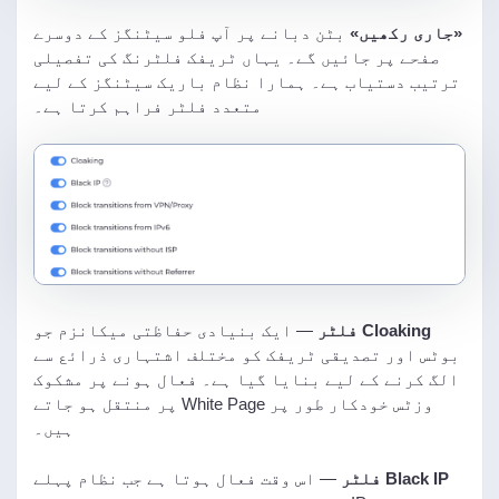
«جاری رکھیں»
بٹن دبانے پر آپ فلو سیٹنگز کے دوسرے
صفحے پر جائیں گے۔ یہاں ٹریفک فلٹرنگ کی تفصیلی
ترتیب دستیاب ہے۔ ہمارا نظام باریک سیٹنگز کے لیے
متعدد فلٹر فراہم کرتا ہے۔
Cloaking فلٹر
— ایک بنیادی حفاظتی میکانزم جو
بوٹس اور تصدیقی ٹریفک کو مختلف اشتہاری ذرائع سے
الگ کرنے کے لیے بنایا گیا ہے۔ فعال ہونے پر مشکوک
وزٹس خودکار طور پر White Page پر منتقل ہو جاتے
ہیں۔
Black IP فلٹر
— اس وقت فعال ہوتا ہے جب نظام پہلے