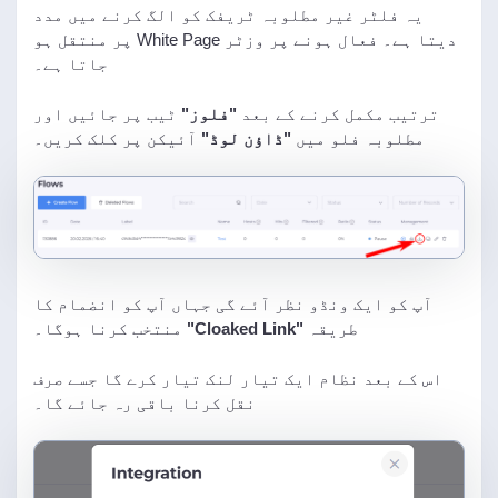
یہ فلٹر غیر مطلوبہ ٹریفک کو الگ کرنے میں مدد
دیتا ہے۔ فعال ہونے پر وزٹر White Page پر منتقل ہو
جاتا ہے۔
ترتیب مکمل کرنے کے بعد
"فلوز"
ٹیب پر جائیں اور
مطلوبہ فلو میں
"ڈاؤن لوڈ"
آئیکن پر کلک کریں۔
آپ کو ایک ونڈو نظر آئے گی جہاں آپ کو انضمام کا
طریقہ
"Cloaked Link"
منتخب کرنا ہوگا۔
اس کے بعد نظام ایک تیار لنک تیار کرے گا جسے صرف
نقل کرنا باقی رہ جائے گا۔