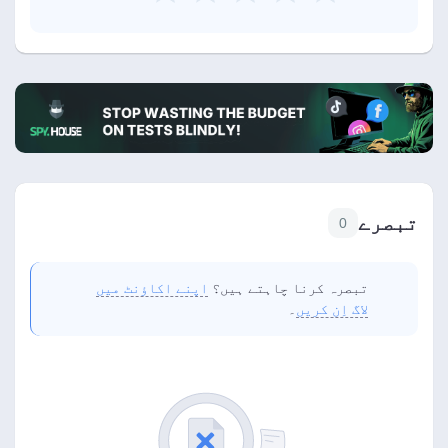
تبصرے
0
تبصرہ کرنا چاہتے ہیں؟
اپنے اکاؤنٹ میں
لاگ اِن کریں
۔