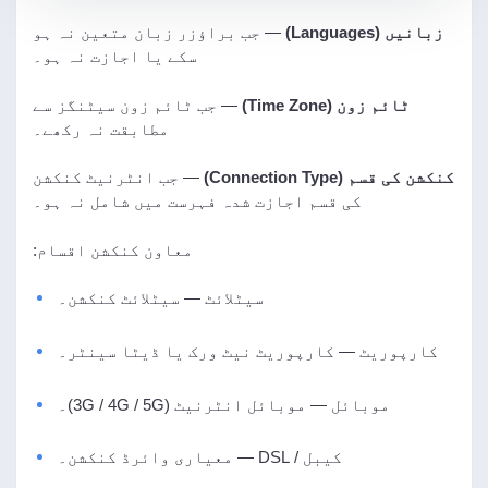
زبانیں (Languages)
— جب براؤزر زبان متعین نہ ہو
سکے یا اجازت نہ ہو۔
ٹائم زون (Time Zone)
— جب ٹائم زون سیٹنگز سے
مطابقت نہ رکھے۔
کنکشن کی قسم (Connection Type)
— جب انٹرنیٹ کنکشن
کی قسم اجازت شدہ فہرست میں شامل نہ ہو۔
معاون کنکشن اقسام:
سیٹلائٹ — سیٹلائٹ کنکشن۔
کارپوریٹ — کارپوریٹ نیٹ ورک یا ڈیٹا سینٹر۔
موبائل — موبائل انٹرنیٹ (3G / 4G / 5G)۔
کیبل / DSL — معیاری وائرڈ کنکشن۔