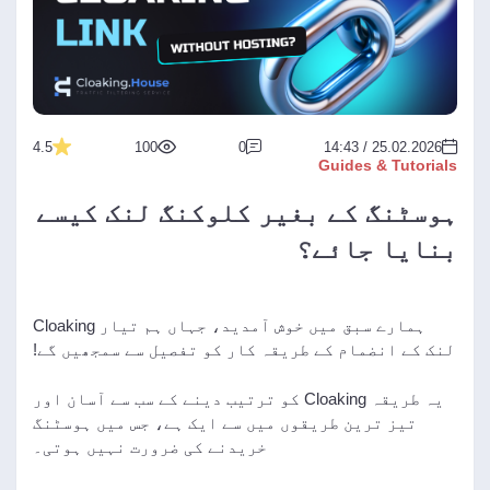
4.5
100
0
25.02.2026 / 14:43
Guides & Tutorials
ہوسٹنگ کے بغیر کلوکنگ لنک کیسے
بنایا جائے؟
ہمارے سبق میں خوش آمدید، جہاں ہم تیار Cloaking
لنک کے انضمام کے طریقہ کار کو تفصیل سے سمجھیں گے!
یہ طریقہ Cloaking کو ترتیب دینے کے سب سے آسان اور
تیز ترین طریقوں میں سے ایک ہے، جس میں ہوسٹنگ
خریدنے کی ضرورت نہیں ہوتی۔