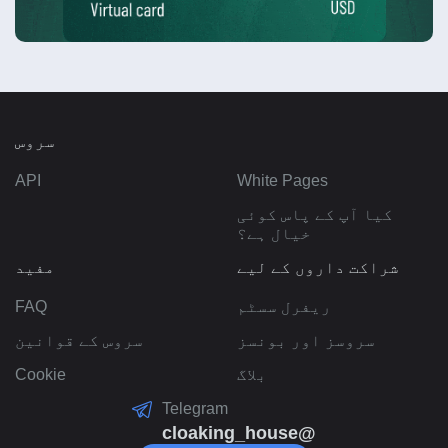
سروس
API
White Pages
کیا آپ کے پاس کوئی
خیال ہے؟
شراکت داروں کے لیے
مفید
ریفرل سسٹم
FAQ
سروسز اور بونسز
سروس کے قوانین
بلاگ
Cookie
Telegram
@cloaking_house