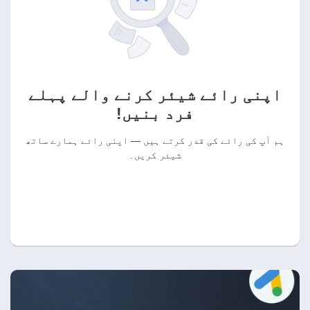
اپنی رائے شیئر کرنے والے پہلے
فرد بنیں!
ہم آپ کی رائے کی قدر کرتے ہیں — اپنی رائے ہمارے ساتھ
شیئر کریں۔