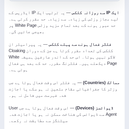
ایک IP سے روزانہ کلکس
— یہ ترتیب ایک IP ایڈریس کے
لیے مجاز وزٹس کی زیادہ سے زیادہ حد مقرر کرتی ہے۔
حد عبور ہونے کے بعد تمام مزید وزٹس White Page پر
بھیجی جائیں گی۔
فلٹر فعال ہونے سے پہلے کلکس
— یہ پیرامیٹر ان
کلکس کی تعداد مقرر کرتا ہے جن کے دوران Cloaking
لاگو نہیں ہوتا۔ اس حد کے اندر صارفین ہمیشہ White
Page دیکھتے ہیں۔ فلٹرنگ مقررہ حد کے بعد ہی فعال
ہوتی ہے۔
ممالک (Countries)
— یہ فلٹر اس وقت فعال ہوتا ہے جب
وزٹر کا جغرافیائی مقام متعین نہ ہو سکے یا اجازت
شدہ فہرست میں شامل نہ ہو۔
ڈیوائسز (Devices)
— اس وقت فعال ہوتا ہے جب User
Agent سے ڈیوائس کی شناخت ممکن نہ ہو یا اجازت شدہ
سیٹنگز سے مطابقت نہ رکھے۔