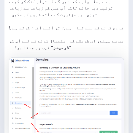
ہم مرحلہ وار دکھائیں گے کہ تیار لنک کو کیسے
ترتیب دیا جائے تاکہ آپ عمل کو زیادہ سے زیادہ
تیزی اور مؤثریت کے ساتھ شروع کر سکیں۔
شروع کرنے کے لیے تیار ہیں؟ تو آئیے آغاز کرتے ہیں!
سب سے پہلے، اس طریقے کو استعمال کرنے کے لیے آپ کو
"ڈومینز"
ٹیب پر جانا ہوگا۔