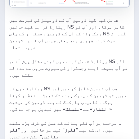
شامل کیا گیا ڈومین آپ کے ڈومینز کی فہرست میں
ظاہر ہوگا، اور آپ کو NS ریکارڈ فراہم کیے جائیں
گے۔ ان NS ریکارڈز کو آپ کے ڈومین رجسٹرار کے پاس
سیٹ کرنا ضروری ہے، یعنی جہاں آپ نے یہ ڈومین
خریدا تھا۔
اگر NS ریکارڈ شامل کرنے میں کوئی مشکل پیش آئے،
تو آپ ہمیشہ اپنے رجسٹرار کی سپورٹ سروس سے مدد لے
سکتے ہیں۔
جب آپ ڈومین شامل کر دیں اور NS ریکارڈ درج کر
دیں، تو ڈومین کے پارک ہونے تک تھوڑا انتظار کرنا
ہوگا۔ کامیاب پارکنگ کے بعد ڈومین کی حیثیت
«انتظار»
سے
«منسلک»
میں تبدیل ہو جائے گی۔
اس مرحلے پر آپ فلو بنانے کے عمل کی طرف بڑھ سکتے
ہیں۔ اس کے لیے
"فلوز"
ٹیب پر جائیں اور
"فلو
بنائیں"
بٹن دبائیں۔