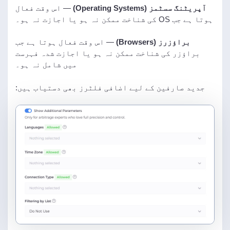
آپریٹنگ سسٹمز (Operating Systems)
— اس وقت فعال
ہوتا ہے جب OS کی شناخت ممکن نہ ہو یا اجازت نہ ہو۔
براؤزرز (Browsers)
— اس وقت فعال ہوتا ہے جب
براؤزر کی شناخت ممکن نہ ہو یا اجازت شدہ فہرست
میں شامل نہ ہو۔
جدید صارفین کے لیے اضافی فلٹرز بھی دستیاب ہیں: