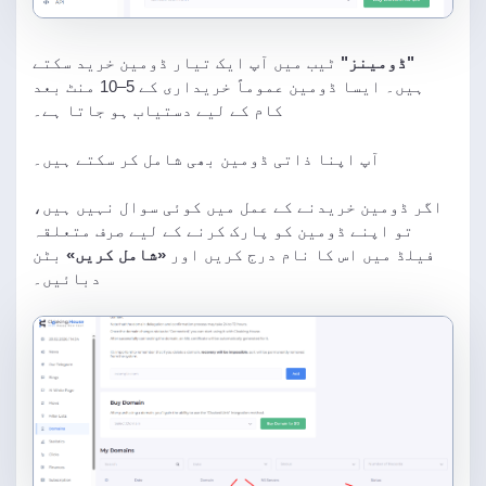
"ڈومینز"
ٹیب میں آپ ایک تیار ڈومین خرید سکتے
ہیں۔ ایسا ڈومین عموماً خریداری کے 5–10 منٹ بعد
کام کے لیے دستیاب ہو جاتا ہے۔
آپ اپنا ذاتی ڈومین بھی شامل کر سکتے ہیں۔
اگر ڈومین خریدنے کے عمل میں کوئی سوال نہیں ہیں،
تو اپنے ڈومین کو پارک کرنے کے لیے صرف متعلقہ
فیلڈ میں اس کا نام درج کریں اور
«شامل کریں»
بٹن
دبائیں۔