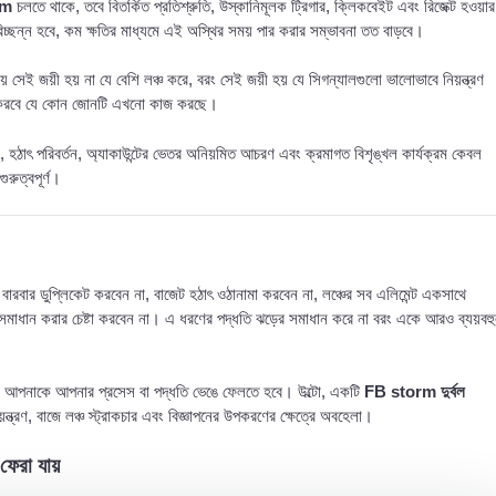
rm
চলতে থাকে, তবে বিতর্কিত প্রতিশ্রুতি, উস্কানিমূলক ট্রিগার, ক্লিকবেইট এবং রিজেক্ট হওয়ার
িচ্ছন্ন হবে, কম ক্ষতির মাধ্যমে এই অস্থির সময় পার করার সম্ভাবনা তত বাড়বে।
সেই জয়ী হয় না যে বেশি লঞ্চ করে, বরং সেই জয়ী হয় যে সিগন্যালগুলো ভালোভাবে নিয়ন্ত্রণ
্য করবে যে কোন জোনটি এখনো কাজ করছে।
ট, হঠাৎ পরিবর্তন, অ্যাকাউন্টের ভেতর অনিয়মিত আচরণ এবং ক্রমাগত বিশৃঙ্খল কার্যক্রম কেবল
ুরুত্বপূর্ণ।
 বারবার ডুপ্লিকেট করবেন না, বাজেট হঠাৎ ওঠানামা করবেন না, লঞ্চের সব এলিমেন্ট একসাথে
র সমাধান করার চেষ্টা করবেন না। এ ধরণের পদ্ধতি ঝড়ের সমাধান করে না বরং একে আরও ব্যয়বহ
য আপনাকে আপনার প্রসেস বা পদ্ধতি ভেঙে ফেলতে হবে। উল্টো, একটি
FB storm দুর্বল
ন্ত্রণ, বাজে লঞ্চ স্ট্রাকচার এবং বিজ্ঞাপনের উপকরণের ক্ষেত্রে অবহেলা।
ফেরা যায়