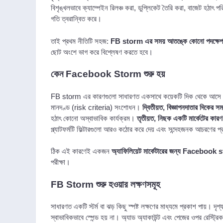
বিশৃঙ্খলভাবে ক্যাম্পেইন রিলঞ্চ করা, ডুপ্লিকেট তৈরি করা, বাজেট হঠাৎ প
গতি ত্বরান্বিত করে।
তাই প্রথম নীতিটি সহজ:
FB storm এর সময় আতঙ্কে কোনো পদক্ষেপ ন
ছোট অংশে ভাগ করে বিশ্লেষণ করতে হবে।
কেন Facebook Storm শুরু হয়
FB storm এর কারণগুলো সাধারণত একসাথে কয়েকটি দিক থেকে আস
মানদণ্ড (risk criteria) সংশোধন।
দ্বিতীয়ত, বিজ্ঞাপনদাতার দিকের সম
হঠাৎ কোনো অস্বাভাবিক কার্যক্রম।
তৃতীয়ত, নিছক একটি মার্কেটের কারণ
প্ল্যাটফর্মটি ফিল্টারগুলো আরও কঠোর করে দেয় এবং সন্দেহজনক আচরণের প
ঠিক এই কারণেই একজন
অ্যাফিলিয়েট মার্কেটারের জন্য Facebook
পরীক্ষা।
FB Storm শুরু হওয়ার লক্ষণসমূহ
সাধারণত একটি স্টর্ম বা ঝড় কিছু স্পষ্ট লক্ষণের মাধ্যমে প্রকাশ পায়। দ
স্বাভাবিকভাবে স্পেন্ড হয় না। অ্যাড অ্যাকাউন্ট এবং পেজের ওপর রেস্ট্