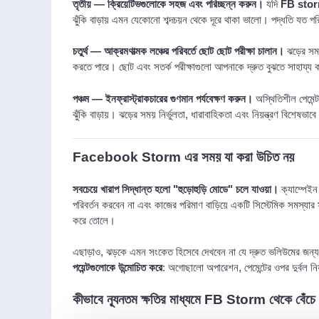
তৃতীয় — ক্রিয়েটিভগুলোকে সহজ এবং পরিচ্ছন্ন করুন।
যদি
FB sto
ঝুঁকি বাড়ায় এমন যেকোনো শব্দচয়ন থেকে দূরে থাকা ভালো। পদ্ধতি যত পর
চতুর্থ — আক্রমণাত্মক লঞ্চের পরিবর্তে ছোট ছোট পরীক্ষা চালান।
ঝড়ের সময় 
করতে পারে। ছোট এবং সতর্ক পরীক্ষাগুলো আপনাকে দ্রুত বুঝতে সাহায
পঞ্চম — ইনফ্রাস্ট্রাকচারের গুণমান পর্যবেক্ষণ করুন।
অস্থিতিশীল পেমেন্
ঝুঁকি বাড়ায়। ঝড়ের সময় নির্ভুলতা, ধারাবাহিকতা এবং নিয়ন্ত্রণ বিশেষভাবে গ
Facebook Storm এর সময় যা করা উচিত নয়
সবচেয়ে খারাপ সিদ্ধান্ত হলো "হুড়োহুড়ি মোডে" চলে যাওয়া।
ক্যাম্পেইন
পরিবর্তন করবেন না এবং কাজের পরিমাণ বাড়িয়ে একটি সিস্টেমিক সমস্যা
করে তোলে।
এছাড়াও, ঝড়কে এমন সংকেত হিসেবে দেখবেন না যে দ্রুত ভলিউমের জন্
পয়েন্টগুলোকে উন্মোচিত করে
: অগোছালো অপারেশন, পেমেন্টের ওপর দুর্বল নিয়
কীভাবে ন্যূনতম ক্ষতির মাধ্যমে FB Storm থেকে বেঁচে 