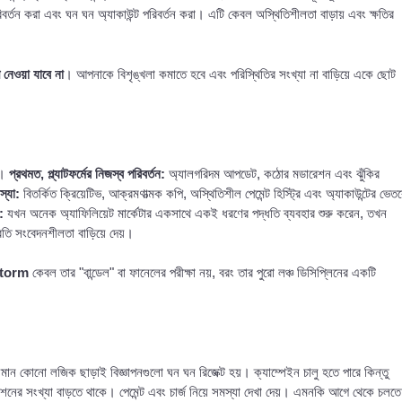
রিবর্তন করা এবং ঘন ঘন অ্যাকাউন্ট পরিবর্তন করা। এটি কেবল অস্থিতিশীলতা বাড়ায় এবং ক্ষতির
েওয়া যাবে না
। আপনাকে বিশৃঙ্খলা কমাতে হবে এবং পরিস্থিতির সংখ্যা না বাড়িয়ে একে ছোট
ে।
প্রথমত, প্ল্যাটফর্মের নিজস্ব পরিবর্তন:
অ্যালগরিদম আপডেট, কঠোর মডারেশন এবং ঝুঁকির
স্যা:
বিতর্কিত ক্রিয়েটিভ, আক্রমণাত্মক কপি, অস্থিতিশীল পেমেন্ট হিস্ট্রি এবং অ্যাকাউন্টের ভেত
:
যখন অনেক অ্যাফিলিয়েট মার্কেটার একসাথে একই ধরণের পদ্ধতি ব্যবহার শুরু করেন, তখন
্রতি সংবেদনশীলতা বাড়িয়ে দেয়।
 storm
কেবল তার "বান্ডেল" বা ফানেলের পরীক্ষা নয়, বরং তার পুরো লঞ্চ ডিসিপ্লিনের একটি
ৃশ্যমান কোনো লজিক ছাড়াই বিজ্ঞাপনগুলো ঘন ঘন রিজেক্ট হয়। ক্যাম্পেইন চালু হতে পারে কিন্তু
রিকশনের সংখ্যা বাড়তে থাকে। পেমেন্ট এবং চার্জ নিয়ে সমস্যা দেখা দেয়। এমনকি আগে থেকে চলতে