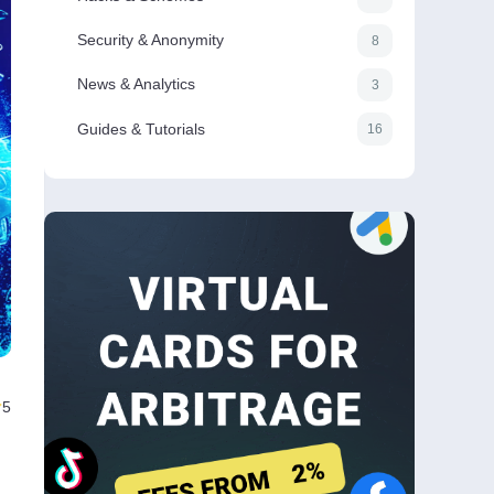
Security & Anonymity
8
News & Analytics
3
Guides & Tutorials
16
5