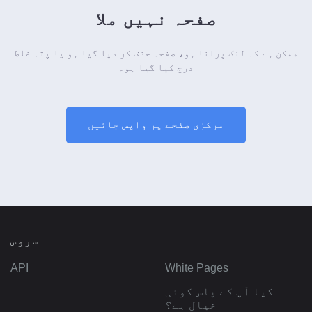
صفحہ نہیں ملا
ممکن ہے کہ لنک پرانا ہو، صفحہ حذف کر دیا گیا ہو یا پتہ غلط
درج کیا گیا ہو۔
مرکزی صفحے پر واپس جائیں
سروس
API
White Pages
کیا آپ کے پاس کوئی
خیال ہے؟